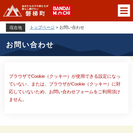
ペ
メニューを飛ばして本文へ
ー
ジ
の
トップページ
>
お問い合わせ
現在地
先
本
頭
お問い合わせ
文
で
す
。
ブラウザでCookie（クッキー）が使用できる設定になっ
ていない、または、ブラウザがCookie（クッキー）に対
応していないため、お問い合わせフォームをご利用頂け
ません。