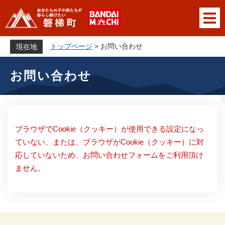
ペ
メニューを飛ばして本文へ
ー
ジ
の
トップページ
>
お問い合わせ
現在地
先
本
頭
お問い合わせ
文
で
す
。
ブラウザでCookie（クッキー）が使用できる設定になっ
ていない、または、ブラウザがCookie（クッキー）に対
応していないため、お問い合わせフォームをご利用頂け
ません。