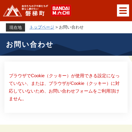
ペ
メニューを飛ばして本文へ
ー
ジ
の
トップページ
>
お問い合わせ
現在地
先
本
頭
お問い合わせ
文
で
す
。
ブラウザでCookie（クッキー）が使用できる設定になっ
ていない、または、ブラウザがCookie（クッキー）に対
応していないため、お問い合わせフォームをご利用頂け
ません。