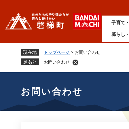
ペ
ー
ジ
子育て
の
先
暮らし
頭
で
す
現在地
トップページ
>
お問い合わせ
。
足あと
お問い合わせ
本
文
お問い合わせ