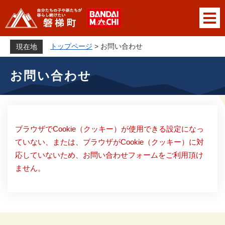
ペ
メニューを飛ばして本文へ
ー
ジ
の
トップページ
>
お問い合わせ
現在地
先
本
頭
お問い合わせ
文
で
す
。
ブラウザでCookie（クッキー）が使用できる設定になっ
ていない、または、ブラウザがCookie（クッキー）に対
応していないため、お問い合わせフォームをご利用頂け
ません。