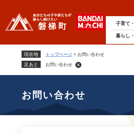
ペ
ー
ジ
子育て
の
先
暮らし
頭
で
す
現在地
トップページ
>
お問い合わせ
。
足あと
お問い合わせ
本
文
お問い合わせ