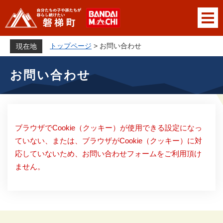
ペ
メニューを飛ばして本文へ
ー
ジ
の
トップページ
>
お問い合わせ
現在地
先
本
頭
お問い合わせ
文
で
す
。
ブラウザでCookie（クッキー）が使用できる設定になっ
ていない、または、ブラウザがCookie（クッキー）に対
応していないため、お問い合わせフォームをご利用頂け
ません。