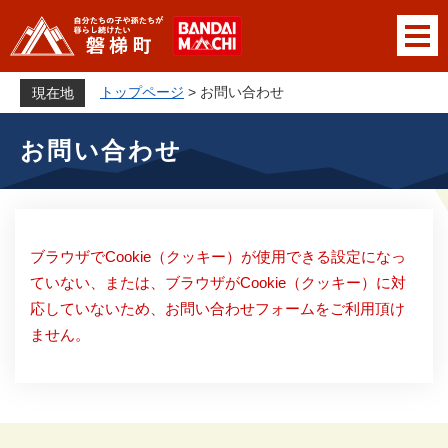
ペ
メニューを飛ばして本文へ
ー
ジ
の
トップページ
>
お問い合わせ
現在地
先
本
頭
お問い合わせ
文
で
す
。
ブラウザでCookie（クッキー）が使用できる設定になっ
ていない、または、ブラウザがCookie（クッキー）に対
応していないため、お問い合わせフォームをご利用頂け
ません。