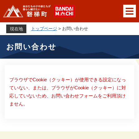
ペ
メニューを飛ばして本文へ
ー
ジ
の
トップページ
>
お問い合わせ
現在地
先
本
頭
お問い合わせ
文
で
す
。
ブラウザでCookie（クッキー）が使用できる設定になっ
ていない、または、ブラウザがCookie（クッキー）に対
応していないため、お問い合わせフォームをご利用頂け
ません。