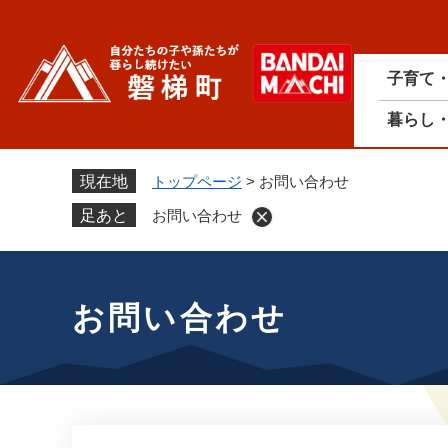
ペ
ー
ジ
子育て
の
先
暮らし
頭
で
す
現在地
トップページ
>
お問い合わせ
。
足あと
お問い合わせ
本
文
お問い合わせ