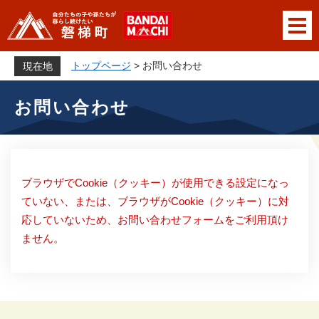
ペ
メニューを飛ばして本文へ
ー
ジ
の
トップページ
>
お問い合わせ
現在地
先
本
頭
お問い合わせ
文
で
す
。
ブラウザでCookie（クッキー）が使用できる設定になっ
ていない、または、ブラウザがCookie（クッキー）に対
応していないため、お問い合わせフォームをご利用頂け
ません。