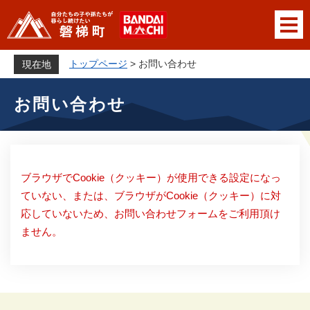
ペ
メニューを飛ばして本文へ
ー
ジ
の
トップページ
>
お問い合わせ
現在地
先
本
頭
お問い合わせ
文
で
す
。
ブラウザでCookie（クッキー）が使用できる設定になっ
ていない、または、ブラウザがCookie（クッキー）に対
応していないため、お問い合わせフォームをご利用頂け
ません。