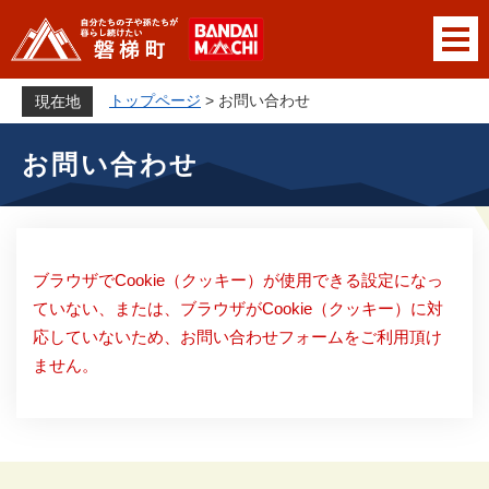
ペ
メニューを飛ばして本文へ
ー
ジ
の
トップページ
>
お問い合わせ
現在地
先
本
頭
お問い合わせ
文
で
す
。
ブラウザでCookie（クッキー）が使用できる設定になっ
ていない、または、ブラウザがCookie（クッキー）に対
応していないため、お問い合わせフォームをご利用頂け
ません。