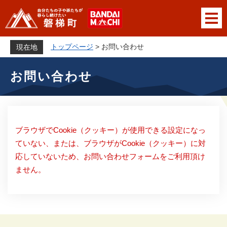
ペ
メニューを飛ばして本文へ
ー
ジ
の
トップページ
>
お問い合わせ
現在地
先
本
頭
お問い合わせ
文
で
す
。
ブラウザでCookie（クッキー）が使用できる設定になっ
ていない、または、ブラウザがCookie（クッキー）に対
応していないため、お問い合わせフォームをご利用頂け
ません。