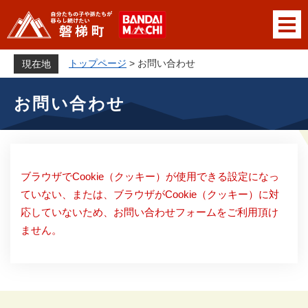
ペ
メニューを飛ばして本文へ
ー
ジ
の
トップページ
>
お問い合わせ
現在地
先
本
頭
お問い合わせ
文
で
す
。
ブラウザでCookie（クッキー）が使用できる設定になっ
ていない、または、ブラウザがCookie（クッキー）に対
応していないため、お問い合わせフォームをご利用頂け
ません。