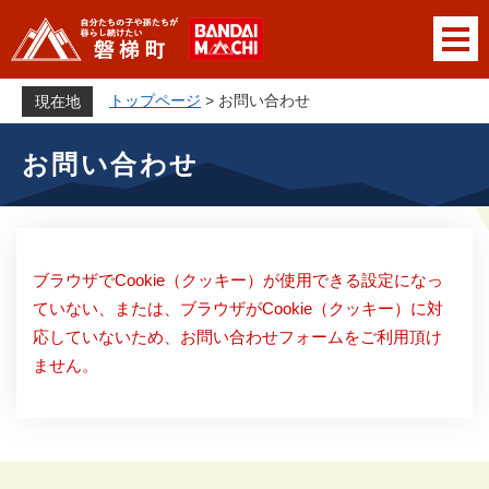
ペ
メニューを飛ばして本文へ
ー
ジ
の
トップページ
>
お問い合わせ
現在地
先
本
頭
お問い合わせ
文
で
す
。
ブラウザでCookie（クッキー）が使用できる設定になっ
ていない、または、ブラウザがCookie（クッキー）に対
応していないため、お問い合わせフォームをご利用頂け
ません。