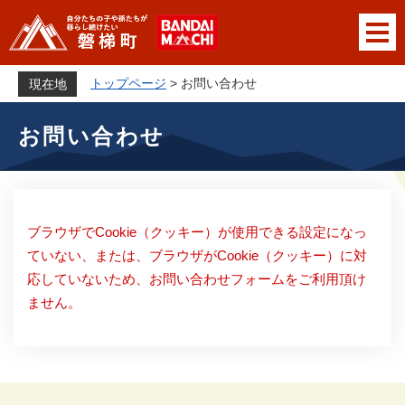
ペ
メニューを飛ばして本文へ
ー
ジ
の
トップページ
>
お問い合わせ
現在地
先
本
頭
お問い合わせ
文
で
す
。
ブラウザでCookie（クッキー）が使用できる設定になっ
ていない、または、ブラウザがCookie（クッキー）に対
応していないため、お問い合わせフォームをご利用頂け
ません。