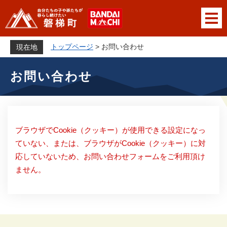
ペ
メニューを飛ばして本文へ
ー
ジ
の
トップページ
>
お問い合わせ
現在地
先
本
頭
お問い合わせ
文
で
す
。
ブラウザでCookie（クッキー）が使用できる設定になっ
ていない、または、ブラウザがCookie（クッキー）に対
応していないため、お問い合わせフォームをご利用頂け
ません。