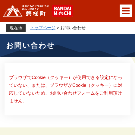
ペ
メニューを飛ばして本文へ
ー
ジ
の
トップページ
>
お問い合わせ
現在地
先
本
頭
お問い合わせ
文
で
す
。
ブラウザでCookie（クッキー）が使用できる設定になっ
ていない、または、ブラウザがCookie（クッキー）に対
応していないため、お問い合わせフォームをご利用頂け
ません。