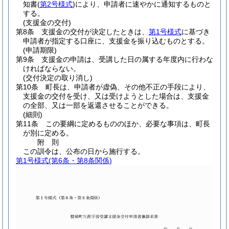
知書
(
第2号様式
)
により、申請者に速やかに通知するものと
する。
(支援金の交付)
第8条
支援金の交付が決定したときは、
第1号様式
に基づき
申請者が指定する口座に、支援金を振り込むものとする。
(申請期限)
第9条
支援金の申請は、受講した日の属する年度内に行わな
ければならない。
(交付決定の取り消し)
第10条
町長は、申請者が虚偽、その他不正の手段により、
支援金の交付を受け、又は受けようとした場合は、支援金
の全部、又は一部を返還させることができる。
(細則)
第11条
この要綱に定めるもののほか、必要な事項は、町長
が別に定める。
附
則
この訓令は、公布の日から施行する。
第1号様式
(第6条・第8条関係)