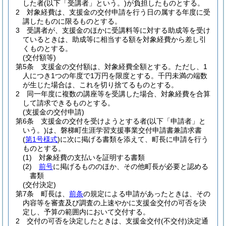
した者
(以下「受講者」という。)
が負担したものとする。
2
対象経費は、支援金の交付申請を行う日の属する年度に受
講したものに限るものとする。
3
受講者が、支援金のほかに受講料等に対する助成等を受け
ているときは、助成等に相当する額を対象経費から差し引
くものとする。
(交付額等)
第5条
支援金の交付額は、対象経費全額とする。
ただし、1
人につき1つの年度で1万円を限度とする。
千円未満の端数
が生じた場合は、これを切り捨てるものとする。
2
同一年度に複数の講座等を受講した場合、対象経費を合算
して請求できるものとする。
(支援金の交付申請)
第6条
支援金の交付を受けようとする者
(以下「申請者」と
いう。)
は、磐梯町生涯学習支援事業交付申請書兼請求書
(
第1号様式
)
に次に掲げる書類を添えて、町長に申請を行う
ものとする。
(1)
対象経費の支払いを証明する書類
(2)
前号
に掲げるもののほか、その他町長が必要と認める
書類
(交付決定)
第7条
町長は、
前条
の規定による申請があったときは、その
内容等を審査及び調査の上速やかに支援金交付の可否を決
定し、予算の範囲内において交付する。
2
交付の可否を決定したときは、支援金交付
(不交付)
決定通