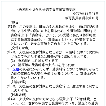
○磐梯町生涯学習受講支援事業実施要綱
令和7年11月21日
教育委員会訓令第10号
(趣旨)
第1条
この要綱は、町民の学ぶ意欲の向上や、自己実現の達
成による生活の質の向上を図るため、生涯学習に関連する
講座等
(以下「講座等」という。)
の受講にあたり磐梯町生
涯学習受講支援金
(以下「支援金」という。)
を交付するこ
とについて、必要な事項を定めることを目的とする。
(交付対象者)
第2条
支援金の交付対象となる者は、申請時において次に掲
げる全てを満たす者又は町長が特に認めた者とする。
(1)
磐梯町内に住所を有する者
(2)
講座等の受講料等の支払いを行った者
2
前項
の規定にかかわらず、受講料等について磐梯町からそ
の他の支援金等の交付を受けた者については、支援金の対
象としないものとする。
(対象講座)
第3条
支援金の交付対象となる講座等は、生涯学習に関する
ものとする。
(対象経費)
第4条
支援金の交付の対象となる経費
(以下「対象経費」と
いう。)
は、交付を申請する受講料等のうち、講座等を受講