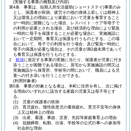
(実施する事業の種類及び内容)
第4条
事業は、短期入所生活援助
(ショートステイ)
事業のみ
とし、保護者が疾病、疲労その他の身体上若しくは精神上
又は環境上の理由により家庭において児童を養育すること
が一時的に困難になった場合、レスパイト・ケア等母子で
の利用が必要とされる場合、及び経済的な理由により緊急
一時的に母子を保護することが必要な場合に、実施施設に
おいて一定期間、養育又は保護を行うものとする。
この場
合において、母子での利用を行う場合、及び緊急一時的に
母子の保護が必要な場合は、その児童が満2歳未満であって
も養育又は保護を行うものとする。
2
前項
に規定する事業の実施に当たり、保護者が児童に付き
添うことが困難である場合に、居宅から実施施設の間又は
実施施設から保育所、学校等の間において、職員による児
童への付き添いを行うことができる。
(利用対象者)
第5条
事業の対象となる者は、本町に住所を有し、次に掲げ
る理由のいずれかに該当する家庭の児童又は母子等とす
る。
(1)
児童の保護者の疾病
(2)
育児疲れ、慢性疾患児の看病疲れ、育児不安等の身体
上又は精神上の理由
(3)
出産、看護、事故、災害、失踪等家庭養育上の理由
(4)
冠婚葬祭、転勤、出張、学校等の公式行事への参加等
社会的な理由