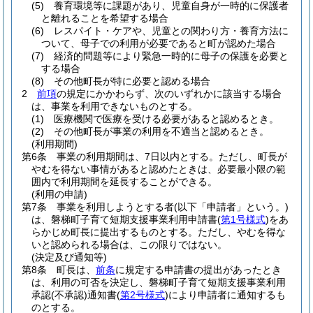
(5)
養育環境等に課題があり、児童自身が一時的に保護者
と離れることを希望する場合
(6)
レスパイト・ケアや、児童との関わり方・養育方法に
ついて、母子での利用が必要であると町が認めた場合
(7)
経済的問題等により緊急一時的に母子の保護を必要と
する場合
(8)
その他町長が特に必要と認める場合
2
前項
の規定にかかわらず、次のいずれかに該当する場合
は、事業を利用できないものとする。
(1)
医療機関で医療を受ける必要があると認めるとき。
(2)
その他町長が事業の利用を不適当と認めるとき。
(利用期間)
第6条
事業の利用期間は、7日以内とする。
ただし、町長が
やむを得ない事情があると認めたときは、必要最小限の範
囲内で利用期間を延長することができる。
(利用の申請)
第7条
事業を利用しようとする者
(以下「申請者」という。)
は、磐梯町子育て短期支援事業利用申請書
(
第1号様式
)
をあ
らかじめ町長に提出するものとする。
ただし、やむを得な
いと認められる場合は、この限りではない。
(決定及び通知等)
第8条
町長は、
前条
に規定する申請書の提出があったとき
は、利用の可否を決定し、磐梯町子育て短期支援事業利用
承認
(不承認)
通知書
(
第2号様式
)
により申請者に通知するも
のとする。