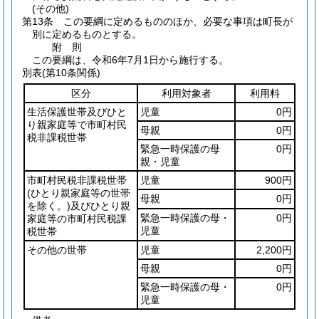
(その他)
第13条
この要綱に定めるもののほか、必要な事項は町長が
別に定めるものとする。
附
則
この要綱は、令和6年7月1日から施行する。
別表
(第10条関係)
区分
利用対象者
利用料
生活保護世帯及びひと
児童
0円
り親家庭等で市町村民
母親
0円
税非課税世帯
緊急一時保護の母
0円
親・児童
市町村民税非課税世帯
児童
900円
(ひとり親家庭等の世帯
母親
0円
を除く。)
及びひとり親
緊急一時保護の母・
0円
家庭等の市町村民税課
児童
税世帯
その他の世帯
児童
2,200円
母親
0円
緊急一時保護の母・
0円
児童