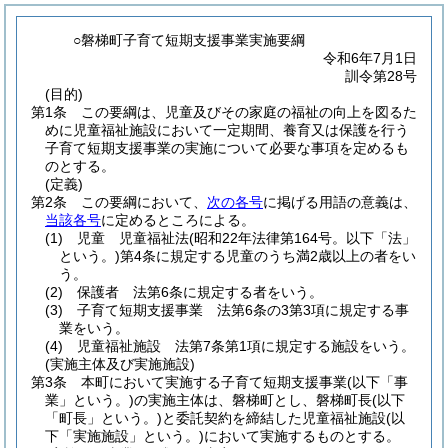
○磐梯町子育て短期支援事業実施要綱
令和6年7月1日
訓令第28号
(目的)
第1条
この要綱は、児童及びその家庭の福祉の向上を図るた
めに児童福祉施設において一定期間、養育又は保護を行う
子育て短期支援事業の実施について必要な事項を定めるも
のとする。
(定義)
第2条
この要綱において、
次の各号
に掲げる用語の意義は、
当該各号
に定めるところによる。
(1)
児童 児童福祉法
(昭和22年法律第164号。以下「法」
という。)
第4条に規定する児童のうち満2歳以上の者をい
う。
(2)
保護者 法第6条に規定する者をいう。
(3)
子育て短期支援事業 法第6条の3第3項に規定する事
業をいう。
(4)
児童福祉施設 法第7条第1項に規定する施設をいう。
(実施主体及び実施施設)
第3条
本町において実施する子育て短期支援事業
(以下「事
業」という。)
の実施主体は、磐梯町とし、磐梯町長
(以下
「町長」という。)
と委託契約を締結した児童福祉施設
(以
下「実施施設」という。)
において実施するものとする。