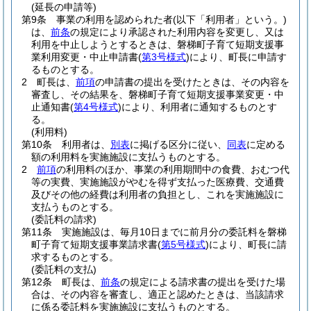
(延長の申請等)
第9条
事業の利用を認められた者
(以下「利用者」という。)
は、
前条
の規定により承認された利用内容を変更し、又は
利用を中止しようとするときは、磐梯町子育て短期支援事
業利用変更・中止申請書
(
第3号様式
)
により、町長に申請す
るものとする。
2
町長は、
前項
の申請書の提出を受けたときは、その内容を
審査し、その結果を、磐梯町子育て短期支援事業変更・中
止通知書
(
第4号様式
)
により、利用者に通知するものとす
る。
(利用料)
第10条
利用者は、
別表
に掲げる区分に従い、
同表
に定める
額の利用料を実施施設に支払うものとする。
2
前項
の利用料のほか、事業の利用期間中の食費、おむつ代
等の実費、実施施設がやむを得ず支払った医療費、交通費
及びその他の経費は利用者の負担とし、これを実施施設に
支払うものとする。
(委託料の請求)
第11条
実施施設は、毎月10日までに前月分の委託料を磐梯
町子育て短期支援事業請求書
(
第5号様式
)
により、町長に請
求するものとする。
(委託料の支払)
第12条
町長は、
前条
の規定による請求書の提出を受けた場
合は、その内容を審査し、適正と認めたときは、当該請求
に係る委託料を実施施設に支払うものとする。