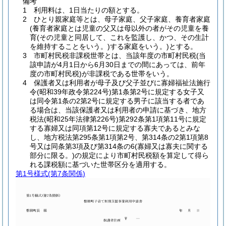
備考
1 利用料は、1日当たりの額とする。
2 ひとり親家庭等とは、母子家庭、父子家庭、養育者家庭
(養育者家庭とは児童の父又は母以外の者がその児童を養
育(その児童と同居して、これを監護し、かつ、その生計
を維持することをいう。)する家庭をいう。)とする。
3 市町村民税非課税世帯とは、当該年度の市町村民税(当
該申請が4月1日から6月30日までの間にあっては、前年
度の市町村民税)が非課税である世帯をいう。
4 保護者又は利用者が母子及び父子並びに寡婦福祉法施行
令(昭和39年政令第224号)第1条第2号に規定する女子又
は同令第1条の2第2号に規定する男子に該当する者であ
る場合は、当該保護者又は利用者の申請に基づき、地方
税法(昭和25年法律第226号)第292条第1項第11号に規定
する寡婦又は同項第12号に規定する寡夫であるとみな
し、地方税法第295条第1項第2号、第314条の2第1項第8
号又は同条第3項及び第314条の6(寡婦又は寡夫に関する
部分に限る。)の規定により市町村民税額を算定して得ら
れる課税額に基づいた世帯区分を適用する。
第1号様式
(第7条関係)