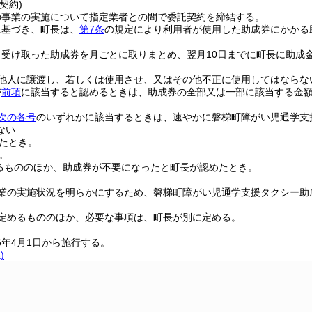
契約)
の事業の実施について指定業者との間で委託契約を締結する。
に基づき、町長は、
第7条
の規定により利用者が使用した助成券にかかる
、受け取った助成券を月ごとに取りまとめ、翌月10日までに町長に助成
他人に譲渡し、若しくは使用させ、又はその他不正に使用してはならな
が
前項
に該当すると認めるときは、助成券の全部又は一部に該当する金
次の各号
のいずれかに該当するときは、速やかに磐梯町障がい児通学支
ない
たとき。
。
るもののほか、助成券が不要になったと町長が認めたとき。
業の実施状況を明らかにするため、磐梯町障がい児通学支援タクシー助
定めるもののほか、必要な事項は、町長が別に定める。
6年4月1日から施行する。
)