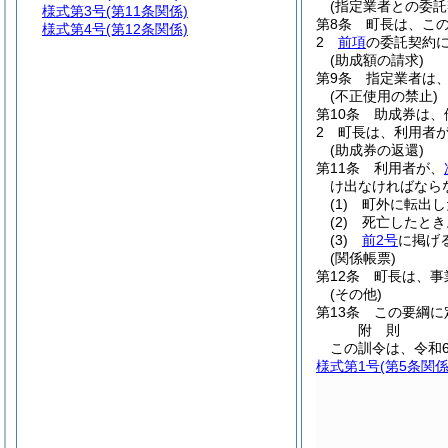
(指定業者との委託
様式第3号
(第11条関係)
第8条
町長は、こ
様式第4号
(第12条関係)
2
前項
の委託契約
(助成額の請求)
第9条
指定業者は
(不正使用の禁止)
第10条
助成券は、
2
町長は、利用者
(助成券の返還)
第11条
利用者が、
け出なければなら
(1)
町外に転出し
(2)
死亡したとき
(3)
前2号
に掲げ
(関係帳票)
第12条
町長は、事
(その他)
第13条
この要綱に
附
則
この訓令は、令和
様式第1号
(第5条関係