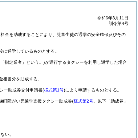
令和6年3月11日
訓令第4号
用料金を助成することにより、児童生徒の通学の安全確保及びその
校に通学しているものとする。
下「指定業者」という。)
が運行するタクシーを利用し通学した場合
金相当分を助成する。
シー助成券交付申請書
(
様式第1号
)
により申請するものとする。
梯町障がい児通学支援タクシー助成券
(
様式第2号
。以下「助成券」
。
らない。