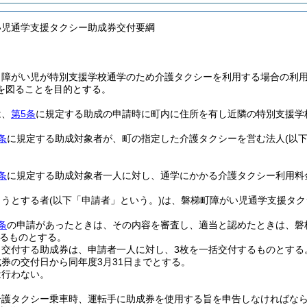
い児通学支援タクシー助成券交付要綱
、障がい児が特別支援学校通学のため介護タクシーを利用する場合の利
を図ることを目的とする。
は、
第5条
に規定する助成の申請時に町内に住所を有し近隣の特別支援学
条
に規定する助成対象者が、町の指定した介護タクシーを営む法人
(以
条
に規定する助成対象者一人に対し、通学にかかる介護タクシー利用料
ようとする者
(以下「申請者」という。)
は、磐梯町障がい児通学支援タク
条
の申請があったときは、その内容を審査し、適当と認めたときは、磐
るものとする。
り交付する助成券は、申請者一人に対し、3枚を一括交付するものとする
券の交付日から同年度3月31日までとする。
は行わない。
介護タクシー乗車時、運転手に助成券を使用する旨を申告しなければな