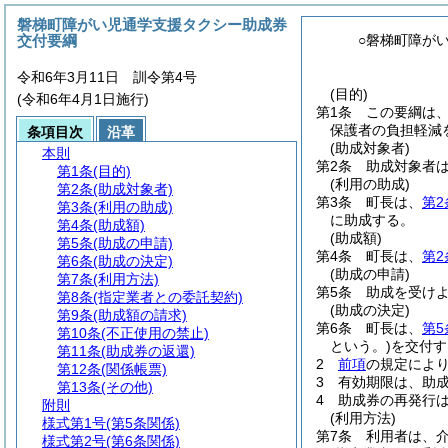
磐梯町障がい児通学支援タクシー助成券
交付要綱
○磐梯町障が
令和6年3月11日 訓令第4号
(目的)
(令和6年4月1日施行)
第1条
この要綱は
保護者の負担軽減
条項目次
沿革
(助成対象者)
本則
第2条
助成対象者
第1条
(目的)
(利用の助成)
第2条
(助成対象者)
第3条
町長は、
第2
第3条
(利用の助成)
に助成する。
第4条
(助成額)
(助成額)
第5条
(助成の申請)
第4条
町長は、
第2
第6条
(助成の決定)
(助成の申請)
第7条
(利用方法)
第5条
助成を受け
第8条
(指定業者との委託契約)
(助成の決定)
第9条
(助成額の請求)
第6条
町長は、
第5
第10条
(不正使用の禁止)
という。)
を交付す
第11条
(助成券の返還)
2
前項
の規定によ
第12条
(関係帳票)
3
有効期限は、助成
第13条
(その他)
4
助成券の再発行
附則
(利用方法)
様式第1号
(第5条関係)
第7条
利用者は、
様式第2号
(第6条関係)