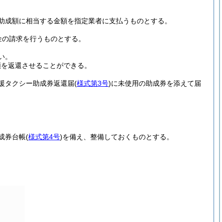
助成額に相当する金額を指定業者に支払うものとする。
金の請求を行うものとする。
い。
額を返還させることができる。
援タクシー助成券返還届
(
様式第3号
)
に未使用の助成券を添えて届
成券台帳
(
様式第4号
)
を備え、整備しておくものとする。