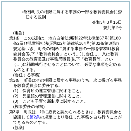
○磐梯町長の権限に属する事務の一部を教育委員会に委
任する規則
令和3年3月15日
規則第2号
(趣旨)
第1条
この規則は、地方自治法
(昭和22年法律第67号)
第180
条2及び児童福祉法
(昭和22年法律第164号)
第32条第3項の
規定基づき、町長の権限に属する事務の一部を磐梯町教育
委員会
(以下「教育委員会」という。)
に委任し、又は教育
委員会の教育長及び事務局職員
(以下「教育長等」とい
う。)
に補助執行させることについて、必要な事項を定める
ものとする。
(委任する事務)
第2条
町長はその権限に属する事務のうち、次に掲げる事務
を教育委員会に委任する。
(1)
保育所の運営管理に関すること。
(2)
児童館の管理運営に関すること。
(3)
こども子育て新制度に関すること。
(権限委任の保留)
第3条
町長は、特に必要と認められるときは、教育委員会と
協議して
第2条
の規定により委任した事務を自ら行うことが
できるものとする。
(協議)