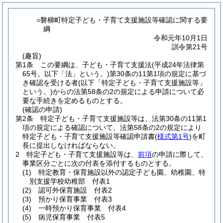
○磐梯町特定子ども・子育て支援施設等確認に関する要
綱
令和元年10月1日
訓令第21号
(趣旨)
第1条
この要綱は、子ども・子育て支援法
(平成24年法律第
65号。以下「法」という。)
第30条の11第1項の規定に基づ
き確認を受ける者
(以下「特定子ども・子育て支援施設等」
という。)
からの法第58条の2の規定による申請について必
要な手続きを定めるものとする。
(確認の申請)
第2条
特定子ども・子育て支援施設等は、法第30条の11第1
項の規定による確認について、法第58条の2の規定により
特定子ども・子育て支援施設等確認申請書
(
様式第1号
)
を町
長に提出しなければならない。
2
特定子ども・子育て支援施設等は、
前項
の申請に際して、
事業区分ごとに次の付表を添付するものとする。
(1)
特定教育・保育施設以外の認定子ども園、幼稚園、特
別支援学校幼稚部 付表1
(2)
認可外保育施設 付表2
(3)
預かり保育事業 付表3
(4)
一時預かり保育事業 付表4
(5)
病児保育事業 付表5