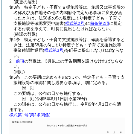
(変更の届出)
第3条
特定子ども・子育て支援施設等は、施設又は事業所の
名称及び所在地その他の内閣府令で定める事項に変更があ
ったときは、法58条の5の規定により特定子ども・子育て
支援施設等確認変更申請書
(
様式第2号
)
に
前条第2項
に規定
する付表を添えて、町長に提出しなければならない。
(確認の辞退)
第4条
特定子ども・子育て支援施設等は、確認を辞退すると
きは、法第58条の6により特定子ども・子育て支援施設等
事業確認辞退届
(
様式第3号
)
を町長に提出しなければならな
い。
2
前項
の辞退は、3月以上の予告期間を設けなければならな
い。
(補則)
第5条
この要綱に定めるもののほか、特定子ども・子育て支
援施設等の確認に関し必要な事項は、別に定める。
附
則
この要綱は、公布の日から施行する。
附
則
(令和5年6月1日
訓令第26号)
この訓令は、公布の日から施行し、令和5年4月1日から適
用する。
様式第1号
(第2条関係)