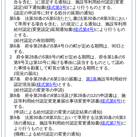
合を含む。)
に規定する通知は、施設等利用給付認定
(変更
認定)
却下通知書
(
様式第3号
)
により行うものとする。
(認定の申請等に対する処分の延期の通知)
第5条
法第30条の5第5項ただし書
(法第30条の8第3項におい
て準用する場合を含む。)
の規定による通知は、施設等利用
給付認定
(変更認定)
延期通知書
(
様式第4号
)
により行うもの
とする。
(給付認定の有効期間)
第6条
府令第28条の5第4号ロの町が定める期間は、90日と
する。
2
府令第28条の5第6号の町が定める期間は、府令第1条の5
第9号又は第10号に掲げる事由に該当するものとして認め
た事情を勘案して町長が適当と認める期間とする。
(現況の届出)
第7条
府令第28条の6第1項の届書は、
第2条
施設等利用給付
認定現況届
(
様式第5号
)
とする。
(給付認定の変更等の申請)
第8条
府令第28条の8第1項及び第28条の12の申請書は、施
設等利用給付認定変更兼届出事項変更申請書
(
様式第6号
)
と
する。
(申請による給付認定の変更の認定結果の通知)
第9条
法第30条の8第3項において準用する法第30条の5第3
項の通知は、施設等利用給付認定変更通知書
(
様式第7号
)
に
より行うものとする。
(職権による給付認定の変更の通知)