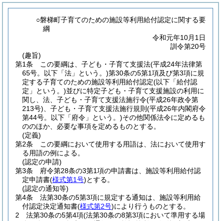
○磐梯町子育てのための施設等利用給付認定に関する要
綱
令和元年10月1日
訓令第20号
(趣旨)
第1条
この要綱は、子ども・子育て支援法
(平成24年法律第
65号。以下「法」という。)
第30条の5第1項及び第3項に規
定する子育てのための施設等利用給付認定
(以下「給付認
定」という。)
並びに特定子ども・子育て支援施設の利用に
関し、法、子ども・子育て支援法施行令
(平成26年政令第
213号)
、子ども・子育て支援法施行規則
(平成26年内閣府令
第44号。以下「府令」という。)
その他関係法令に定めるも
ののほか、必要な事項を定めるものとする。
(定義)
第2条
この要綱において使用する用語は、法において使用す
る用語の例による。
(認定の申請)
第3条
府令第28条の3第1項の申請書は、施設等利用給付認
定申請書
(
様式第1号
)
とする。
(認定の通知等)
第4条
法第30条の5第3項に規定する通知は、施設等利用給
付認定決定通知書
(
様式第2号
)
により行うものとする。
2
法第30条の5第4項
(法第30条の8第3項において準用する場