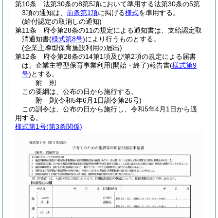
第10条
法第30条の8第5項において準用する法第30条の5第
3項の通知は、
前条第1項
に掲げる
様式
を準用する。
(給付認定の取消しの通知)
第11条
府令第28条の11の規定による通知書は、支給認定取
消通知書
(
様式第8号
)
により行うものとする。
(企業主導型保育施設利用の届出)
第12条
府令第28条の14第1項及び第2項の規定による届書
は、企業主導型保育事業利用
(開始・終了)
報告書
(
様式第9
号
)
とする。
附
則
この要綱は、公布の日から施行する。
附
則
(令和5年6月1日
訓令第26号)
この訓令は、公布の日から施行し、令和5年4月1日から適
用する。
様式第1号
(第3条関係)