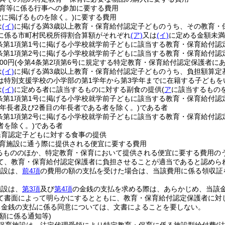
育等に係る行事への参加に要する費用
次に掲げるものを除く。)
に要する費用
は
(イ)
に掲げる満3歳以上教育・保育給付認定子どものうち、その教育・
に係る市町村民税所得割合算額がそれぞれ
(ア)
又は
(イ)
に定める金額未満
条第1項第1号に掲げる小学校就学前子どもに該当する教育・保育給付認定子
9条第1項第2号に掲げる小学校就学前子どもに該当する教育・保育給付認
00円
(令第4条第2項第6号に規定する特定教育・保育給付認定保護者にあって
は
(イ)
に掲げる満3歳以上教育・保育給付認定子どものうち、負担額算定
は特別支援学校の小学部の第1学年から第3学年までに在籍する子どもを
は
(イ)
に定める者に該当するものに対する副食の提供
(
ア
に該当するものを
9条第1項第1号に掲げる小学校就学前子どもに該当する教育・保育給付
最年長者及び2番目の年長者である者を除く。)
である者
9条第1項第2号に掲げる小学校就学前子どもに該当する教育・保育給付
者を除く。)
である者
保育認定子どもに対する食事の提供
育施設に通う際に提供される便宜に要する費用
るもののほか、特定教育・保育において提供される便宜に要する費用の
て、教育・保育給付認定保護者に負担させることが適当であると認めら
施設は、
前4項
の費用の額の支払を受けた場合は、当該費用に係る領収証
。
施設は、
第3項
及び
第4項
の金銭の支払を求める際は、あらかじめ、当該
て書面によって明らかにするとともに、教育・保育給付認定保護者に対
る金銭の支払に係る同意については、文書によることを要しない。
額に係る通知等)