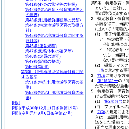
第5条
特定教育・
第41条
(心身の状況等の把握)
という。)
に対し、
第42条
(特定教育・保育施設等と
育の選択に資する
の連携)
2
特定教育・保育
第43条
(利用者負担額等の受領)
承諾を得て、当該
第44条
(特定地域型保育の取扱方
において「電磁的
針)
(1)
電子情報処理
第45条
(特定地域型保育に関する
ア
特定教育・
評価等)
子計算機に備
第46条
(運営規程)
イ
特定教育・
第47条
(勤務体制の確保等)
供し、当該利
第48条
(定員の遵守)
ない旨の申出
第49条
(記録の整備)
(2)
磁気ディスク
第50条
(準用)
項
に規定する重
第3節
特例地域型保育給付費に関
3
前項
に掲げる方
する基準
4
第2項第1号
の「
第51条
(特別利用地域型保育の基
た電子情報処理組
準)
5
特定教育・保育
第52条
(特定利用地域型保育の基
げる電磁的方法の
準)
(1)
第2項各号
に
附則
(2)
ファイルへの
附則
(平成30年12月11日条例第19号)
6
前項
の規定によ
附則
(令和元年9月6日条例第27号)
きは、当該利用申
諾をした場合は、
(正当な理由のない