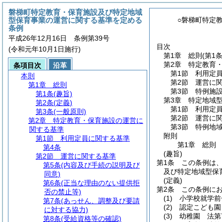
磐梯町特定教育・保育施設及び特定地域
型保育事業の運営に関する基準を定める
○磐梯町特定
条例
平成26年12月16日 条例第39号
目次
(令和元年10月1日施行)
第1章
総則
(第1
第2章
特定教育
条項目次
沿革
第1節
利用定
本則
第2節
運営に
第1章
総則
第3節
特例施
第1条
(趣旨)
第3章
特定地域
第2条
(定義)
第1節
利用定
第3条
(一般原則)
第2節
運営に
第2章
特定教育・保育施設の運営に
第3節
特例地
関する基準
附則
第1節
利用定員に関する基準
第1章
総則
第4条
(趣旨)
第2節
運営に関する基準
第1条
この条例は
第5条
(内容及び手続の説明及び
及び特定地域型保
同意)
(定義)
第6条
(正当な理由のない提供拒
第2条
この条例に
否の禁止等)
(1)
小学校就学前
第7条
(あっせん、調整及び要請
(2)
認定こども園
に対する協力)
(3)
幼稚園 法第
第8条
(受給資格等の確認)