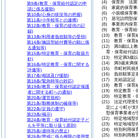
(4)
保育所 法第
第9条
(教育・保育給付認定の申
(5)
家庭的保育事
請に係る援助)
(6)
小規模保育事
第10条
(心身の状況等の把握)
(7)
居宅訪問型保
第11条
(小学校等との連携)
(8)
事業所内保育
第12条
(教育・保育の提供の記
(9)
教育・保育給
録)
(10)
教育・保育
第13条
(利用者負担額等の受領)
(11)
教育・保育
第14条
(施設型給付費等の額に係
(12)
満3歳以上
る通知等)
育・保育給付認
第15条
(特定教育・保育の取扱方
(13)
特定満3歳
針)
(14)
満3歳未満
第16条
(特定教育・保育に関する
(15)
市町村民税
評価等)
(16)
負担額算定
第17条
(相談及び援助)
(17)
支給認定証
第18条
(緊急時等の対応)
(18)
教育・保育
第19条
(教育・保育給付認定保護
(19)
特定教育・
者に関する町への通知)
(20)
特定教育・
第20条
(運営規程)
(21)
法定代理受領
第21条
(勤務体制の確保等)
定により町が支
第22条
(定員の遵守)
型保育事業者が
第23条
(掲示)
(22)
特定地域型
第24条
(教育・保育給付認定子ど
(23)
特定地域型
もを平等に取り扱う原則)
(24)
特別利用保
第25条
(虐待等の禁止)
(25)
特別利用教
第26条
(懲戒に係る権限の濫用禁