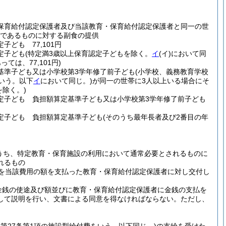
保育給付認定保護者及び当該教育・保育給付認定保護者と同一の世
であるものに対する副食の提供
ども 77,101円
定子ども
(特定満3歳以上保育認定子どもを除く。
イ
(イ)
において同
は、77,101円)
基準子ども又は小学校第3学年修了前子ども
(小学校、義務教育学校
いう。以下
イ
において同じ。)
が同一の世帯に3人以上いる場合にそ
除く。)
認定子ども 負担額算定基準子ども又は小学校第3学年修了前子ども
認定子ども 負担額算定基準子ども
(そのうち最年長者及び2番目の年
うち、特定教育・保育施設の利用において通常必要とされるものに
れるもの
を当該費用の額を支払った教育・保育給付認定保護者に対し交付し
金銭の使途及び額並びに教育・保育給付認定保護者に金銭の支払を
して説明を行い、文書による同意を得なければならない。
ただし、