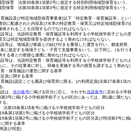
域型保育 法第30条第1項第2号に規定する特別利用地域型保育をいう。
域型保育 法第30条第1項第3号に規定する特定利用地域型保育をいう。
保育施設及び特定地域型保育事業者
(以下「特定教育・保育施設等」という
適切に配慮された内容及び水準の特定教育・保育又は特定地域型保育の
確保されることを目指すものでなければならない。
施設等は、当該特定教育・保育施設等を利用する小学校就学前子どもの
育又は特定地域型保育を提供するよう努めなければならない。
施設等は、地域及び家庭との結び付きを重視した運営を行い、都道府県
59条に規定する地域子ども・子育て支援事業をいう。以下同じ。)
を行う
供する者との密接な連携に努めなければならない。
施設等は、当該特定教育・保育施設等を利用する小学校就学前子どもの
もに、その従業者に対し、研修を実施する等の措置を講ずるよう努めな
教育・保育施設の運営に関する基準
用定員に関する基準
保育施設
(認定こども園及び保育所に限る。)
の利用定員
(法第27条第1
る。
施設は、
次の各号
に掲げる区分に応じ、それぞれ
当該各号
に定める小学
1項第3号に掲げる小学校就学前子どもの区分にあっては、満1歳に満た
する。
 法第19条第1項各号に掲げる小学校就学前子どもの区分
19条第1項第1号に掲げる小学校就学前子どもの区分
19条第1項第2号に掲げる小学校就学前子どもの区分及び同項第3号に
営に関する基準
明及び同意)