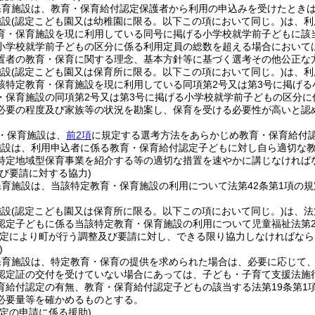
保育施設は、教育・保育給付認定保護者から利用の申込みを受けたとき
施設
(認定こども園又は幼稚園に限る。以下この項において同じ。)
は、利
育・保育施設を現に利用している同号に掲げる小学校就学前子どもに該
小学校就学前子どもの区分に係る利用定員の総数を超える場合において
置者の教育・保育に関する理念、基本方針等に基づく選考その他公正な
施設
(認定こども園又は保育所に限る。以下この項において同じ。)
は、利
該特定教育・保育施設を現に利用している同項第2号又は第3号に掲げ
・保育施設の同項第2号又は第3号に掲げる小学校就学前子どもの区分
必要の程度及び家族等の状況を勘案し、保育を受ける必要性が高いと認
。
・保育施設は、
前2項
に規定する選考方法をあらかじめ教育・保育給付
施設は、利用申込者に係る教育・保育給付認定子どもに対し自ら適切な
特定地域型保育事業を紹介する等の適切な措置を速やかに講じなければ
び要請に対する協力)
保育施設は、当該特定教育・保育施設の利用について法第42条第1項の
施設
(認定こども園又は保育所に限る。以下この項において同じ。)
は、法
認定子どもに係る当該特定教育・保育施設の利用について児童福祉法第2
定により町が行う調整及び要請に対し、できる限り協力しなければなら
)
保育施設は、特定教育・保育の提供を求められた場合は、必要に応じて
認定証の交付を受けていない場合にあっては、子ども・子育て支援法施
育給付認定の有無、教育・保育給付認定子どもの該当する法第19条第1
必要量等を確かめるものとする。
定の申請に係る援助)