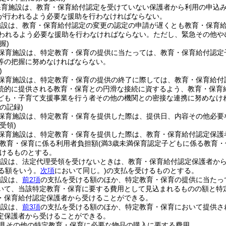
保育施設は、教育・保育給付認定を受けていない保護者から利用の申込
が行われるよう必要な援助を行わなければならない。
施設は、教育・保育給付認定の変更の認定の申請が遅くとも教育・保育
行われるよう必要な援助を行わなければならない。
ただし、緊急その他や
握)
保育施設は、特定教育・保育の提供に当たっては、教育・保育給付認定
等の把握に努めなければならない。
)
保育施設は、特定教育・保育の提供の終了に際しては、教育・保育給付
続的に提供される教育・保育との円滑な接続に資するよう、教育・保育
ども・子育て支援事業を行う者その他の機関との密接な連携に努めなけ
の記録)
保育施設は、特定教育・保育を提供した際は、提供日、内容その他必要
受領)
保育施設は、特定教育・保育を提供した際は、教育・保育給付認定保護
教育・保育に係る利用者負担額
(満3歳未満保育認定子どもに係る教育・
けるものとする。
施設は、法定代理受領を受けないときは、教育・保育給付認定保護者か
げる額をいう。
次項
において同じ。)
の支払を受けるものとする。
施設は、
前2項
の支払を受ける額のほか、特定教育・保育の提供に当たっ
いて、当該特定教育・保育に要する費用として見込まれるものの額と特
・保育給付認定保護者から受けることができる。
施設は、
前3項
の支払を受ける額のほか、特定教育・保育において提供さ
定保護者から受けることができる。
具その他の特定教育・保育に必要な物品の購入に要する費用