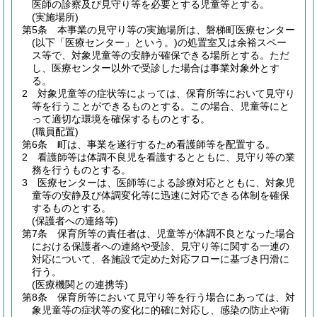
医師の診察及び見守り等を必要とする児童等とする。
(実施場所)
第5条
本事業の見守り等の実施場所は、磐梯町医療センター
(以下「医療センター」という。)
の処置室又は余裕スペー
ス等で、対象児童等の安静が確保できる場所とする。
ただ
し、医療センター以外で受診した場合は事業対象外とす
る。
2
対象児童等の症状等によっては、保育所等において見守り
等を行うことができるものとする。
この場合、児童等にと
って適切な環境を確保するものとする。
(職員配置)
第6条
町は、事業を遂行するため看護師等を配置する。
2
看護師等は体調不良児を看護するとともに、見守り等の業
務を行うものとする。
3
医療センターは、医師等による診療対応とともに、対象児
童等の安静及び体調変化等に迅速に対応できる体制を確保
するものとする。
(保護者への連絡等)
第7条
保育所等の責任者は、児童等が体調不良となった場合
における保護者への連絡や受診、見守り等に関する一連の
対応について、各施設で定めた対応フローに基づき円滑に
行う。
(医療機関との連携等)
第8条
保育所等において見守り等を行う場合にあっては、対
象児童等の症状等の変化に的確に対応し、感染の防止や衛