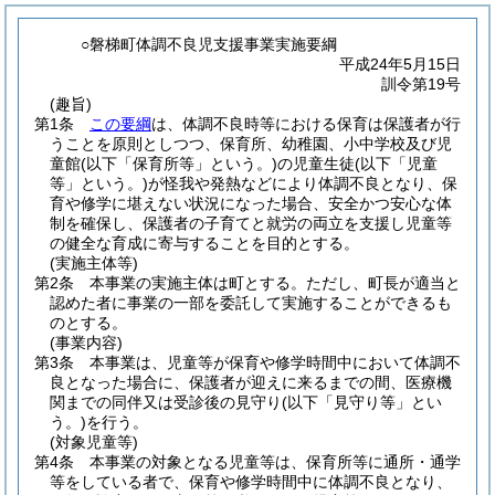
○磐梯町体調不良児支援事業実施要綱
平成24年5月15日
訓令第19号
(趣旨)
第1条
この要綱
は、体調不良時等における保育は保護者が行
うことを原則としつつ、保育所、幼稚園、小中学校及び児
童館
(以下「保育所等」という。)
の児童生徒
(以下「児童
等」という。)
が怪我や発熱などにより体調不良となり、保
育や修学に堪えない状況になった場合、安全かつ安心な体
制を確保し、保護者の子育てと就労の両立を支援し児童等
の健全な育成に寄与することを目的とする。
(実施主体等)
第2条
本事業の実施主体は町とする。
ただし、町長が適当と
認めた者に事業の一部を委託して実施することができるも
のとする。
(事業内容)
第3条
本事業は、児童等が保育や修学時間中において体調不
良となった場合に、保護者が迎えに来るまでの間、医療機
関までの同伴又は受診後の見守り
(以下「見守り等」とい
う。)
を行う。
(対象児童等)
第4条
本事業の対象となる児童等は、保育所等に通所・通学
等をしている者で、保育や修学時間中に体調不良となり、