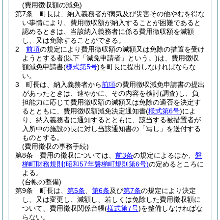
(費用徴収額の減免)
第7条
町長は、納入義務者が病気及び災害その他やむを得な
い事情により、費用徴収額が納入することが困難であると
認めるときは、当該納入義務者に係る費用徴収額を減額
し、又は免除することができる。
2
前項
の規定により費用徴収額の減額又は免除の措置を受け
ようとする者
(以下「減免申請者」という。)
は、費用徴収
額減免申請書
(
様式第5号
)
を町長に提出しなければならな
い。
3
町長は、納入義務者から
前項
の費用徴収減免申請書の提出
があったときは、速やかに、その内容を検討
(調査)
し、負
担能力に応じて費用徴収額の減額又は免除の適否を決定す
るとともに、費用徴収額減免決定通知書
(
様式第6号
)
によ
り、納入義務者に通知するとともに、該当する被措置者が
入所中の施設の長に対し当該通知書の「写し」を送付する
ものとする。
(費用徴収の事務手続)
第8条
費用の徴収については、
前3条
の規定によるほか、
磐
梯町財務規則
(昭和57年磐梯町規則第6号)
の定めるところに
よる。
(台帳の整備)
第9条
町長は、
第5条
、
第6条
及び
第7条
の規定により決定
し、又は変更し、減額し、若しくは免除した費用徴収額に
ついて、費用徴収関係台帳
(
様式第7号
)
を整備しなければな
らない。