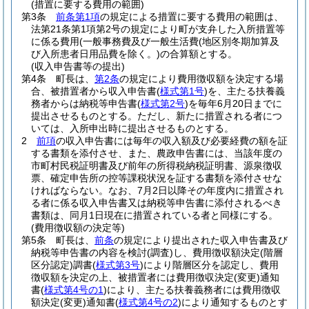
(措置に要する費用の範囲)
第3条
前条第1項
の規定による措置に要する費用の範囲は、
法第21条第1項第2号の規定により町が支弁した入所措置等
に係る費用(一般事務費及び一般生活費
(地区別冬期加算及
び入所患者日用品費を除く。)
の合算額とする。
(収入申告書等の提出)
第4条
町長は、
第2条
の規定により費用徴収額を決定する場
合、被措置者から収入申告書
(
様式第1号
)
を、主たる扶養義
務者からは納税等申告書
(
様式第2号
)
を毎年6月20日までに
提出させるものとする。
ただし、新たに措置される者につ
いては、入所申出時に提出させるものとする。
2
前項
の収入申告書には毎年の収入額及び必要経費の額を証
する書類を添付させ、また、農政申告書には、当該年度の
市町村民税証明書及び前年の所得税納税証明書、源泉徴収
票、確定申告所の控等課税状況を証する書類を添付させな
ければならない。
なお、7月2日以降その年度内に措置され
る者に係る収入申告書又は納税等申告書に添付されるべき
書類は、同月1日現在に措置されている者と同様にする。
(費用徴収額の決定等)
第5条
町長は、
前条
の規定により提出された収入申告書及び
納税等申告書の内容を検討
(調査)
し、費用徴収額決定
(階層
区分認定)
調書
(
様式第3号
)
により階層区分を認定し、費用
徴収額を決定の上、被措置者には費用徴収決定
(変更)
通知
書
(
様式第4号の1
)
により、主たる扶養義務者には費用徴収
額決定
(変更)
通知書
(
様式第4号の2
)
により通知するものとす