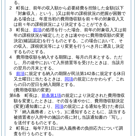
る。
2
町長は、前年の収入額から必要経費を控除した金額
(以下
「対象収入」という。)
又は前年の課税状況の把握が困難で
ある場合は、年度当初の費用徴収額を前々年の対象収入又
は前々年の課税状況により決定することができる。
3
町長は、
前項
の処理を行った場合、前年の対象収入又は前
年の課税状況が確定したときは速やかに費用徴収額の変更
決定
(確認認定)
を行うものとする。
この場合において、そ
の収入、課税状況等により変更を行うべき月に遡及し決定
するものとする。
4
費用徴収額を納入する期限は、毎月の月末とする。
ただ
し、月の途中において入所措置等を受けたときは、当該月
の翌月の月末とする。
5
前項
に規定する納入の期限が民法第142条に規定する休日
又土曜日に当たるときは、
同項
の規定にかかわらず、これ
らの日の翌日を納入期限とする。
(費用徴収額の変更)
第6条
町長は、
前条第1項
の規定により決定された費用徴収
額を変更したときは、その旨を速やかに、費用徴収額決定
(変更)
通知書により、
同項
の規定による通知を受けた者
(以
下「納入義務者」という。)
に通知するとともに、該当する
被措置者が入所中の施設の長に対し当該通知書の「写し」
を送付するものとする。
2
町長は、毎年7月1日に納入義務者の負担応力について調
査を行うものとする。