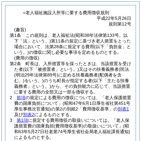
○老人福祉施設入所等に要する費用徴収規則
平成22年5月26日
規則第12号
(趣旨)
第1条
この規則は、老人福祉法
(昭和38年法律第133号。以
下「法」という。)
第11条の規定に基づき老人措置をとった
場合において、法第28条に規定する費用
(以下「負担金」と
いう。)
の徴収に関し必要な事項を定めるものとする。
(費用の徴収)
第2条
町長は、入所措置等を採ったときは、当該措置を受け
た者
(以下「被措置者」という。)
又はその扶養義務者
(民法
(明治29年法律第89号)
に定める扶養義務者
(配偶者を含
む。)
をいう。)
のうち町長が指定する者
(以下「主たる扶養
義務者」という。)
から、その負担能力に応じて、当該措置
に要する費用の全部又は一部を徴収する。
2
前項
の規定による費用の徴収については、「老人保護措置
費の国庫負担について」
(昭和47年6月1日厚生省社第451号
厚生事務次官通知)
の第2の別紙2「費用徴収基準」の
別表1
及び
別表2
によるものとする。
3
第1項
に規定する費用徴収の取扱いについては、「老人保
護措置費の国庫負担
(費用徴収基準)
の取扱いについて」
(昭
和63年5月27日社老第74号厚生省社会局老人福祉課長通知)
によるものとする。