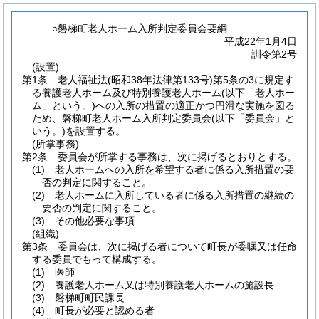
○磐梯町老人ホーム入所判定委員会要綱
平成22年1月4日
訓令第2号
(設置)
第1条
老人福祉法
(昭和38年法律第133号)
第5条の3に規定す
る養護老人ホーム及び特別養護老人ホーム
(以下「老人ホー
ム」という。)
への入所の措置の適正かつ円滑な実施を図る
ため、磐梯町老人ホーム入所判定委員会
(以下「委員会」と
いう。)
を設置する。
(所掌事務)
第2条
委員会が所掌する事務は、次に掲げるとおりとする。
(1)
老人ホームへの入所を希望する者に係る入所措置の要
否の判定に関すること。
(2)
老人ホームに入所している者に係る入所措置の継続の
要否の判定に関すること。
(3)
その他必要な事項
(組織)
第3条
委員会は、次に掲げる者について町長が委嘱又は任命
する委員でもって構成する。
(1)
医師
(2)
養護老人ホーム又は特別養護老人ホームの施設長
(3)
磐梯町町民課長
(4)
町長が必要と認める者