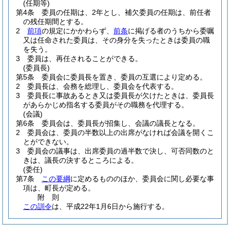
(任期等)
第4条
委員の任期は、2年とし、補欠委員の任期は、前任者
の残任期間とする。
2
前項
の規定にかかわらず、
前条
に掲げる者のうちから委嘱
又は任命された委員は、その身分を失ったときは委員の職
を失う。
3
委員は、再任されることができる。
(委員長)
第5条
委員会に委員長を置き、委員の互選により定める。
2
委員長は、会務を総理し、委員会を代表する。
3
委員長に事故あるとき又は委員長が欠けたときは、委員長
があらかじめ指名する委員がその職務を代理する。
(会議)
第6条
委員会は、委員長が招集し、会議の議長となる。
2
委員会は、委員の半数以上の出席がなければ会議を開くこ
とができない。
3
委員会の議事は、出席委員の過半数で決し、可否同数のと
きは、議長の決するところによる。
(委任)
第7条
この要綱
に定めるもののほか、委員会に関し必要な事
項は、町長が定める。
附
則
この訓令
は、平成22年1月6日から施行する。