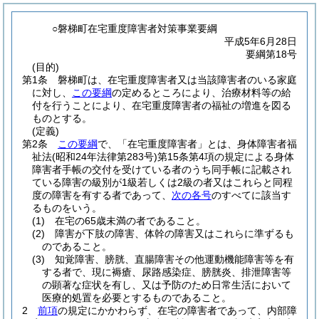
○磐梯町在宅重度障害者対策事業要綱
平成5年6月28日
要綱第18号
(目的)
第1条
磐梯町は、在宅重度障害者又は当該障害者のいる家庭
に対し、
この要綱
の定めるところにより、治療材料等の給
付を行うことにより、在宅重度障害者の福祉の増進を図る
ものとする。
(定義)
第2条
この要綱
で、「在宅重度障害者」とは、身体障害者福
祉法
(昭和24年法律第283号)
第15条第4項の規定による身体
障害者手帳の交付を受けている者のうち同手帳に記載され
ている障害の級別が1級若しくは2級の者又はこれらと同程
度の障害を有する者であって、
次の各号
のすべてに該当す
るものをいう。
(1)
在宅の65歳未満の者であること。
(2)
障害が下肢の障害、体幹の障害又はこれらに準ずるも
のであること。
(3)
知覚障害、膀胱、直腸障害その他運動機能障害等を有
する者で、現に褥瘡、尿路感染症、膀胱炎、排泄障害等
の顕著な症状を有し、又は予防のため日常生活において
医療的処置を必要とするものであること。
2
前項
の規定にかかわらず、在宅の障害者であって、内部障