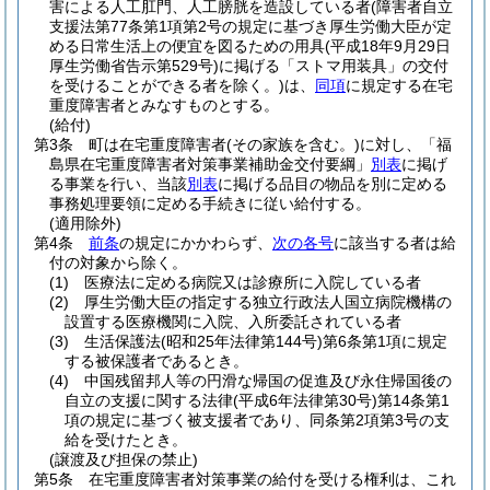
害による人工肛門、人工膀胱を造設している者
(障害者自立
支援法第77条第1項第2号の規定に基づき厚生労働大臣が定
める日常生活上の便宜を図るための用具
(平成18年9月29日
厚生労働省告示第529号)
に掲げる「ストマ用装具」の交付
を受けることができる者を除く。)
は、
同項
に規定する在宅
重度障害者とみなすものとする。
(給付)
第3条
町は在宅重度障害者
(その家族を含む。)
に対し、「福
島県在宅重度障害者対策事業補助金交付要綱」
別表
に掲げ
る事業を行い、当該
別表
に掲げる品目の物品を別に定める
事務処理要領に定める手続きに従い給付する。
(適用除外)
第4条
前条
の規定にかかわらず、
次の各号
に該当する者は給
付の対象から除く。
(1)
医療法に定める病院又は診療所に入院している者
(2)
厚生労働大臣の指定する独立行政法人国立病院機構の
設置する医療機関に入院、入所委託されている者
(3)
生活保護法
(昭和25年法律第144号)
第6条第1項に規定
する被保護者であるとき。
(4)
中国残留邦人等の円滑な帰国の促進及び永住帰国後の
自立の支援に関する法律
(平成6年法律第30号)
第14条第1
項の規定に基づく被支援者であり、同条第2項第3号の支
給を受けたとき。
(譲渡及び担保の禁止)
第5条
在宅重度障害者対策事業の給付を受ける権利は、これ