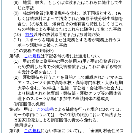
(8)
地震、噴火、もしくは津波またはこれらに随伴して生
じた事故
(9)
核燃料物質
(使用済燃料を含む。以下同様とする。)
も
しくは核燃料によって汚染された物
(原子核分裂生成物を
含む。)
の放射性、爆発性その他有害な特性もしくはこれ
らの特性による事故またはこれらに随伴して生じた事故
(10)
前号
以外の放射線照射または放射能汚染
(11)
スポーツを職業または職務とする者が職務上行うス
ポーツ活動中に被った事故
(この規程の適用除外)
第5条
この規程
は下記各号の者には適用しない。
(1)
甲の業務に従事中の甲の使用人
(甲が甲の公務遂行の
ため委嘱した者で公務災害補償またはこれに準ずる補償
を受ける者を含む。)
(2)
運動競技を行うことを目的として組織されたアマチユ
ア・スポーツ団体で高等学校・高等専門学校・大学
(短期
大学を含む。)
の学生・生徒・官公署・会社等の社会人に
より構成された体育部・競技部・運動クラブ等の団体管
理下のスポーツ活動に参加中の当該団体の構成員
(損害賠償の免責)
第6条
甲は、
この規程
による補償を行った場合においては、
同一の事由については、その価額の限度において民法また
は国家賠償法による損害賠償の責めを免れる。
(準用規定)
第7条
この規程
にない事項については、「全国町村会住民ス