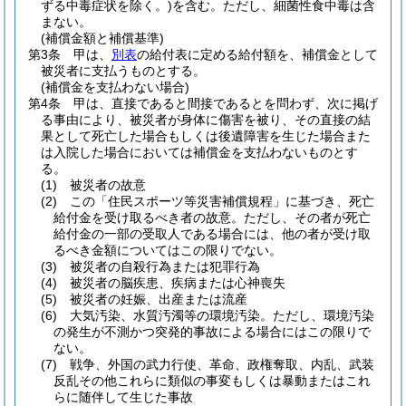
ずる中毒症状を除く。)
を含む。
ただし、細菌性食中毒は含
まない。
(補償金額と補償基準)
第3条
甲は、
別表
の給付表に定める給付額を、補償金として
被災者に支払うものとする。
(補償金を支払わない場合)
第4条
甲は、直接であると間接であるとを問わず、次に掲げ
る事由により、被災者が身体に傷害を被り、その直接の結
果として死亡した場合もしくは後遺障害を生じた場合また
は入院した場合においては補償金を支払わないものとす
る。
(1)
被災者の故意
(2)
この「住民スポーツ等災害補償規程」に基づき、死亡
給付金を受け取るべき者の故意。
ただし、その者が死亡
給付金の一部の受取人である場合には、他の者が受け取
るべき金額についてはこの限りでない。
(3)
被災者の自殺行為または犯罪行為
(4)
被災者の脳疾患、疾病または心神喪失
(5)
被災者の妊娠、出産または流産
(6)
大気汚染、水質汚濁等の環境汚染。
ただし、環境汚染
の発生が不測かつ突発的事故による場合にはこの限りで
ない。
(7)
戦争、外国の武力行使、革命、政権奪取、内乱、武装
反乱その他これらに類似の事変もしくは暴動またはこれ
らに随伴して生じた事故