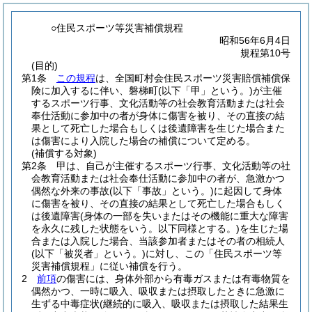
○住民スポーツ等災害補償規程
昭和56年6月4日
規程第10号
(目的)
第1条
この規程
は、全国町村会住民スポーツ災害賠償補償保
険に加入するに伴い、磐梯町
(以下「甲」という。)
が主催
するスポーツ行事、文化活動等の社会教育活動または社会
奉仕活動に参加中の者が身体に傷害を被り、その直接の結
果として死亡した場合もしくは後遺障害を生じた場合また
は傷害により入院した場合の補償について定める。
(補償する対象)
第2条
甲は、自己が主催するスポーツ行事、文化活動等の社
会教育活動または社会奉仕活動に参加中の者が、急激かつ
偶然な外来の事故
(以下「事故」という。)
に起因して身体
に傷害を被り、その直接の結果として死亡した場合もしく
は後遺障害
(身体の一部を失いまたはその機能に重大な障害
を永久に残した状態をいう。以下同様とする。)
を生じた場
合または入院した場合、当該参加者またはその者の相続人
(以下「被災者」という。)
に対し、この「住民スポーツ等
災害補償規程」に従い補償を行う。
2
前項
の傷害には、身体外部から有毒ガスまたは有毒物質を
偶然かつ、一時に吸入、吸収または摂取したときに急激に
生ずる中毒症状
(継続的に吸入、吸収または摂取した結果生