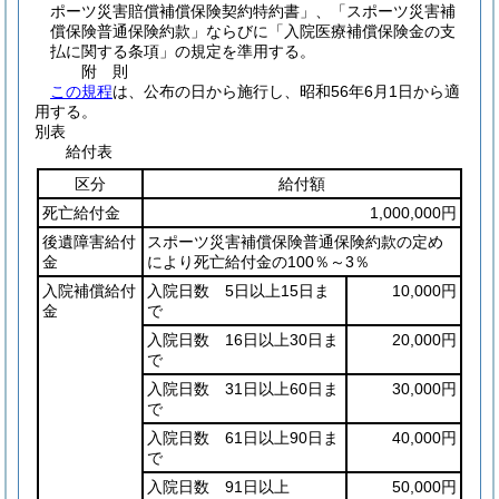
ポーツ災害賠償補償保険契約特約書」、「スポーツ災害補
償保険普通保険約款」ならびに「入院医療補償保険金の支
払に関する条項」の規定を準用する。
附
則
この規程
は、公布の日から施行し、昭和56年6月1日から適
用する。
別表
給付表
区分
給付額
死亡給付金
1,000,000円
後遺障害給付
スポーツ災害補償保険普通保険約款の定め
金
により死亡給付金の100％～3％
入院補償給付
入院日数 5日以上15日ま
10,000円
金
で
入院日数 16日以上30日ま
20,000円
で
入院日数 31日以上60日ま
30,000円
で
入院日数 61日以上90日ま
40,000円
で
入院日数 91日以上
50,000円