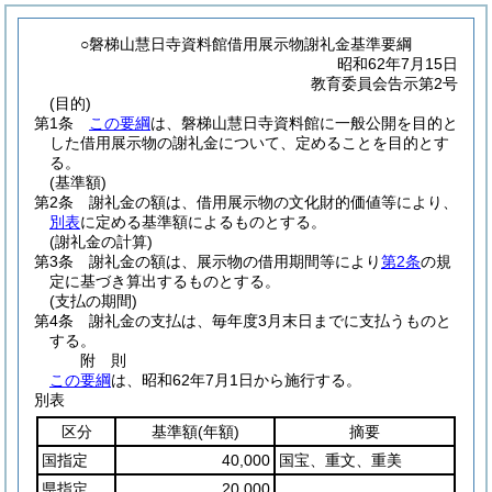
○磐梯山慧日寺資料館借用展示物謝礼金基準要綱
昭和62年7月15日
教育委員会告示第2号
(目的)
第1条
この要綱
は、磐梯山慧日寺資料館に一般公開を目的と
した借用展示物の謝礼金について、定めることを目的とす
る。
(基準額)
第2条
謝礼金の額は、借用展示物の文化財的価値等により、
別表
に定める基準額によるものとする。
(謝礼金の計算)
第3条
謝礼金の額は、展示物の借用期間等により
第2条
の規
定に基づき算出するものとする。
(支払の期間)
第4条
謝礼金の支払は、毎年度3月末日までに支払うものと
する。
附
則
この要綱
は、昭和62年7月1日から施行する。
別表
区分
基準額
(年額)
摘要
国指定
40,000
国宝、重文、重美
県指定
20,000