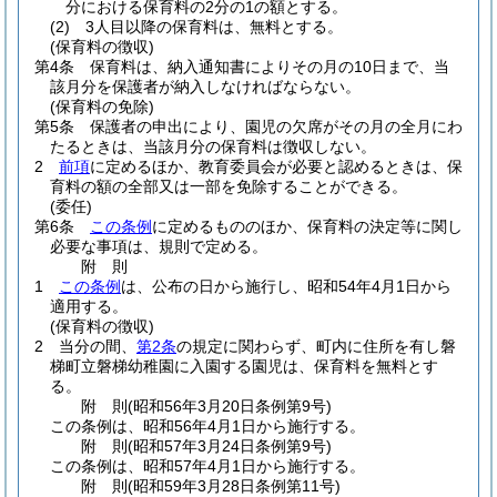
分における保育料の2分の1の額とする。
(2)
3人目以降の保育料は、無料とする。
(保育料の徴収)
第4条
保育料は、納入通知書によりその月の10日まで、当
該月分を保護者が納入しなければならない。
(保育料の免除)
第5条
保護者の申出により、園児の欠席がその月の全月にわ
たるときは、当該月分の保育料は徴収しない。
2
前項
に定めるほか、教育委員会が必要と認めるときは、保
育料の額の全部又は一部を免除することができる。
(委任)
第6条
この条例
に定めるもののほか、保育料の決定等に関し
必要な事項は、規則で定める。
附
則
1
この条例
は、公布の日から施行し、昭和54年4月1日から
適用する。
(保育料の徴収)
2
当分の間、
第2条
の規定に関わらず、町内に住所を有し磐
梯町立磐梯幼稚園に入園する園児は、保育料を無料とす
る。
附
則
(昭和56年3月20日
条例第9号)
この条例は、昭和56年4月1日から施行する。
附
則
(昭和57年3月24日
条例第9号)
この条例は、昭和57年4月1日から施行する。
附
則
(昭和59年3月28日
条例第11号)