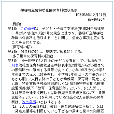
○磐梯町立磐梯幼稚園保育料徴収条例
昭和53年12月21日
条例第20号
(目的)
第1条
この条例
は、子ども・子育て支援法
(平成24年法律第
65号)
第27条第3項第2号の規定に基づき、磐梯町立磐梯幼
稚園の保育料を徴収することに関し、必要な事項を定める
ことを目的とする。
(保育料の額)
第2条
保育料の額は、規則で定める額とする。
(多子世帯の保育料の軽減)
第3条
同一世帯で2人以上の子どもを養育している場合で、
別表
幼稚園保育料徴収金基準額表中第2階層から第5層まで
の階層区分に該当する世帯であって、小学1年生から小学3
年生までの兄又は姉を有し、小学校3年生以下の年長の子ど
もから順に2人目以降の子どもが幼稚園、保育所、認定こど
も園、特別支援学校幼稚部若しくは情緒障害児短期治療施
設通所部
(以下「教育・保育施設等」という。)
に入所し、
又は児童発達支援若しくは医療型児童発達支援
(以下「発達
支援等」という。)
を利用している場合の2人目以降の保育
料は、
次の各号
のとおりとする。
(1)
2人目の保育料は、教育・保育施設等に入所し、又は
発達支援等を利用している子どもの属する世帯の階層区