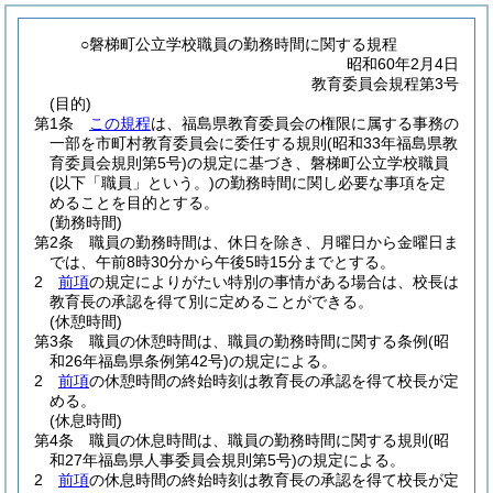
○磐梯町公立学校職員の勤務時間に関する規程
昭和60年2月4日
教育委員会規程第3号
(目的)
第1条
この規程
は、福島県教育委員会の権限に属する事務の
一部を市町村教育委員会に委任する規則
(昭和33年福島県教
育委員会規則第5号)
の規定に基づき、磐梯町公立学校職員
(以下「職員」という。)
の勤務時間に関し必要な事項を定
めることを目的とする。
(勤務時間)
第2条
職員の勤務時間は、休日を除き、月曜日から金曜日ま
では、午前8時30分から午後5時15分までとする。
2
前項
の規定によりがたい特別の事情がある場合は、校長は
教育長の承認を得て別に定めることができる。
(休憩時間)
第3条
職員の休憩時間は、職員の勤務時間に関する条例
(昭
和26年福島県条例第42号)
の規定による。
2
前項
の休憩時間の終始時刻は教育長の承認を得て校長が定
める。
(休息時間)
第4条
職員の休息時間は、職員の勤務時間に関する規則
(昭
和27年福島県人事委員会規則第5号)
の規定による。
2
前項
の休息時間の終始時刻は教育長の承認を得て校長が定