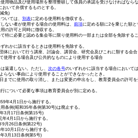
後使用物品及び使用場所を整理整頓して係員の承認を受けなければなら
において弁償するものとする。
減免)
については、
別表
に定める使用料を徴収する。
有しない者が使用する場合の使用料は、
前項
に定める額に2を乗じた額と
使用の許可と同時に徴収する。
いて特に必要と認める集会等に限り使用料の一部または全部を免除する
いずれかに該当するときは使用料を免除する。
団体において行う講座、討論会、講習会、研究会及びこれに類する会合
て使用する場合及び公共的なものにより使用する場合
料は返還しない。
ただし、
次の各号
のいずれかに該当する場合において
よらない事由により使用することができなかったとき。
日までに使用の取り消し、または変更の申出をし、教育委員会の許可を
施行について必要な事項は教育委員会が別に定める。
59年4月1日から施行する。
使用条例
(昭和35年条例第30号)
は廃止する。
年3月17日
条例第15号)
元年4月1日から施行する。
年9月26日
条例第22号)
年10月1日から施行する。
0年3月13日
条例第5号)