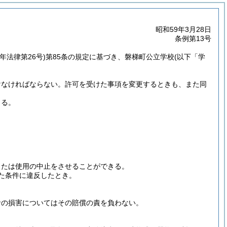
昭和59年3月28日
条例第13号
2年法律第26号)
第85条の規定に基づき、磐梯町公立学校
(以下「学
けなければならない。
許可を受けた事項を変更するときも、また同
きる。
または使用の中止をさせることができる。
た条件に違反したとき。
者の損害についてはその賠償の責を負わない。