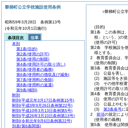
磐梯町公立学校施設使用条例
○磐梯町公立
昭和59年3月28日 条例第13号
(目的)
(令和元年10月1日施行)
第1条
この条例は
校」という。)
の使
条項目次
沿革
(使用の許可)
本則
第2条
学校施設を
第1条
(目的)
様とする。
第2条
(使用の許可)
2
教育委員会は、
第3条
(使用の制限)
(使用の制限)
第4条
(使用許可の取り消し)
第3条
教育委員会
第5条
(使用者の義務)
(1)
公益を害し、
第6条
(使用料の徴収及び減免)
(2)
施設等をき損
第7条
(使用料の免除)
(3)
その他学校運
第8条
(使用料の返還)
(使用許可の取り消
第9条
(補則)
第4条
教育委員会
附則
(1)
使用の許可を
附則
(平成元年3月17日条例第15号)
(2)
公益上やむを
附則
(平成3年9月26日条例第22号)
(3)
第3条各号
に
附則
(平成10年3月13日条例第5号)
2
前項
の規定によ
附則
(平成26年3月10日条例第13号)
(使用者の義務)
附則
(令和元年9月6日条例第22号)
第5条
使用者は関
別表
(第6条関係)