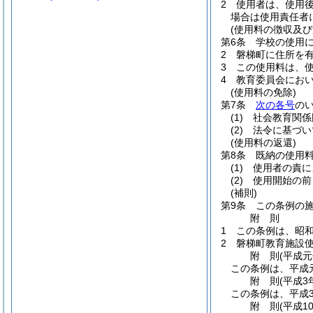
2
使用者は、使用
場合は使用責任者
(使用料の徴収及び
第6条
学校の使用
2
磐梯町に住所を
3
この使用料は、
4
教育委員会にお
(使用料の免除)
第7条
次の各号
の
(1)
社会教育関係
(2)
法令に基づい
(使用料の返還)
第8条
既納の使用
(1)
使用者の責に
(2)
使用開始の前
(補則)
第9条
この条例の
附
則
1
この条例は、昭和
2
磐梯町教育施設
附
則
(平成元
この条例は、平成
附
則
(平成3
この条例は、平成3
附
則
(平成1