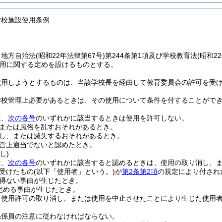
学校施設使用条例
、地方自治法
(昭和22年法律第67号)
第244条第1項及び学校教育法
(昭和2
用に関する定めを設けるものとする。
使用しようとするものは、当該学校長を経由して教育委員会の許可を受
学校管理上必要があるときは、その使用について条件を付することがで
は、
次の各号
のいずれかに該当するときは使用を許可しない。
または風俗を乱すおそれがあるとき。
し、または滅失するおそれがあるとき。
営上適当でないと認めたとき。
し)
は、
次の各号
のいずれかに該当すると認めるときは、使用の取り消し、
受けたもの
(以下「使用者」という。)
が
第2条第2項
の規定により付され
得ない事由が生じたとき。
定める事由が生じたとき。
り使用許可の取り消し、または使用を中止させたことにより生じた使用
係係員の注意に従わなければならない。