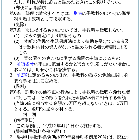
だし、町長が特に必要と認めたときはこの限りでない。
(郵便による請求)
第6条
郵便で請求するときは、
別表
の手数料のほかその郵便
料を増手数料として徴収する。
(免除)
第7条
次に掲げるものについては、手数料を徴収しない。
(1)
法令の規定により取扱うもの
(2)
本町の住民で生活保護法により扶助を受けている者又
は手数料納付の資力がないと認められる者の申請による
もの
(3)
官公署その他これに準ずる機関の申請によるもの
2
前項各号
の事由に該当するかどうかが判定しがたい場合に
おいては、町長がこれを決する。
3
前2項
に定めるもののほか、手数料の徴収の免除に関し必
要な事項は別に定める。
(過料)
第8条
詐欺その他不正の行為により手数料の徴収を免れた者
に対しては、その徴収を免れた金額の5倍に相当する金額
(当該5倍に相当する金額が5万円を超えないときは、5万円
とする。)
以下の過料を科する。
附
則
(施行期日)
1
この条例は、平成12年4月1日から施行する。
(磐梯町手数料条例の廃止)
2
磐梯町手数料条例
(昭和59年磐梯町条例第20号)
は、廃止す