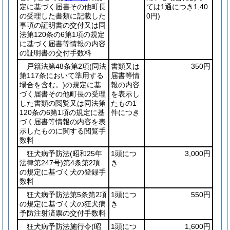
定に基づく届書その他町長
ては1通につき1,40
の受理した書類に記載した
0円)
事項の証明書の交付又は同
法第120条の6第1項の規定
に基づく届書等情報の内容
の証明書の交付手数料
戸籍法第48条第2項
(同法
書類又は
350円
第117条において準用する
届書等情
場合を含む。)
の規定に基
報の内容
づく届書その他町長の受理
を表示し
した書類の閲覧又は同法第
たもの1
120条の6第1項の規定に基
件につき
づく届書等情報の内容を表
示したものに関する閲覧手
数料
狂犬病予防法
(昭和25年
1頭につ
3,000円
法律第247号)
第4条第2項
き
の規定に基づく犬の登録手
数料
狂犬病予防法第5条第2項
1頭につ
550円
の規定に基づく犬の狂犬病
き
予防注射済票の交付手数料
狂犬病予防法施行令
(昭
1頭につ
1,600円