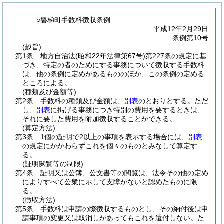
○磐梯町手数料徴収条例
平成12年2月29日
条例第10号
(趣旨)
第1条
地方自治法
(昭和22年法律第67号)
第227条の規定に基
づき、特定の者のためにする事務について徴収する手数料
は、他の条例に定めがあるもののほか、この条例の定める
ところによる。
(種類及び金額等)
第2条
手数料の種類及び金額は、
別表
のとおりとする。
ただ
し、
別表
に掲げる事務につき特別の費用を要するときは、
それに要した費用を附加徴収することができる。
(算定方法)
第3条
1個の証明で2以上の事項を表示する場合には、
別表
の規定にかかわらずこれを個々のものとみなして算定す
る。
(証明閲覧等の制限)
第4条
証明又は公簿、公文書等の閲覧は、法令その他の定め
によりすべて公衆に示して支障がないと認めたものに限
る。
(徴収方法)
第5条
手数料は申請の際徴収するものとし、その納付後は申
請事項の変更又は取消しがあってもこれを還付しない。
た