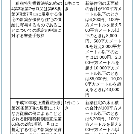
租税特別措置法第28条の
1件につ
新築住宅の床面積
4第3項第7号ロ又は第63条
き
の合計が100平方メ
第3項第7号ロに規定する住
ートル以下のとき
宅の新築が優良な住宅の供
は6,200円、100平
給に寄与するものであるこ
方メートルを超え5
とについての認定の申請に
00平方メートル以
対する審査手数料
下のときは8,600
円、500平方メート
ルを超え2,000平方
メートル以下のと
きは13,000円、2,0
00平方メートルを
超え10,000平方メ
ートル以下のとき
は35,000円、10,00
0平方メートルを超
えるときは43,000
円
平成10年改正措置法附則
1件につ
新築住宅の床面積
第20条第3項の規定により
き
の合計が100平方メ
なお従前の例によることと
ートル以下のとき
される旧租税特別措置法第
は6,200円、100平
63条の2第3項第 号ロに
方メートルを超え5
規定する住宅の新築が良質
00平方メートル以