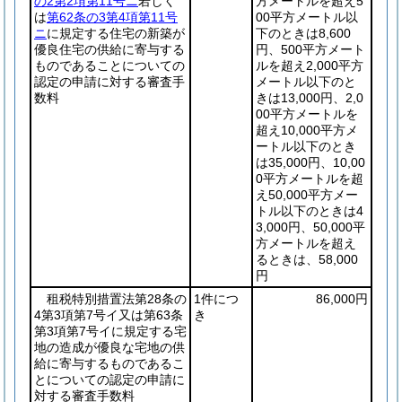
の2第2項第11号ニ
若しく
方メートルを超え5
は
第62条の3第4項第11号
00平方メートル以
ニ
に規定する住宅の新築が
下のときは8,600
優良住宅の供給に寄与する
円、500平方メート
ものであることについての
ルを超え2,000平方
認定の申請に対する審査手
メートル以下のと
数料
きは13,000円、2,0
00平方メートルを
超え10,000平方メ
ートル以下のとき
は35,000円、10,00
0平方メートルを超
え50,000平方メー
トル以下のときは4
3,000円、50,000平
方メートルを超え
るときは、58,000
円
租税特別措置法第28条の
1件につ
86,000円
4第3項第7号イ又は第63条
き
第3項第7号イに規定する宅
地の造成が優良な宅地の供
給に寄与するものであるこ
とについての認定の申請に
対する審査手数料