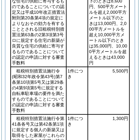
な住宅の供給に寄与するも
下のときは8,600
のであることについての認
円、500平方メート
定又は平成10年改正措置法
ルを超え2,000平方
附則第20条第4項の規定に
メートル以下のと
よりなおその効力を有する
きは13,000円、2,0
こととされる旧租税特別措
00平方メートルを
置法第63条の2第3項第3号
超え10,000平方メ
ロに規定する住宅の新築が
ートル以下のとき
良質な住宅の供給に寄与す
は35,000円、10,00
るものであることについて
0平方メートルを超
の認定の申請に対する審査
えるときは43,000
手数料
円
租税特別措置法施行令
1件につ
5,500円
(昭和32年政令第43号)
第7
き
条第10項第5号又は第29条
の4第9項第5号に規定する
自転車駐車場の要件を満た
すものであることについて
の認定の申請に対する審査
手数料
租税特別措置法施行令第
1件につ
1,300円
41条各号又は第42条第1項
き
に規定する個人の新築又は
取得をした家屋がこれらの