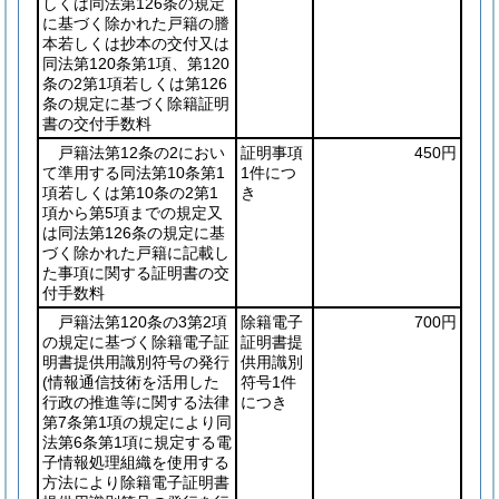
しくは同法第126条の規定
に基づく除かれた戸籍の謄
本若しくは抄本の交付又は
同法第120条第1項、第120
条の2第1項若しくは第126
条の規定に基づく除籍証明
書の交付手数料
戸籍法第12条の2におい
証明事項
450円
て準用する同法第10条第1
1件につ
項若しくは第10条の2第1
き
項から第5項までの規定又
は同法第126条の規定に基
づく除かれた戸籍に記載し
た事項に関する証明書の交
付手数料
戸籍法第120条の3第2項
除籍電子
700円
の規定に基づく除籍電子証
証明書提
明書提供用識別符号の発行
供用識別
(情報通信技術を活用した
符号1件
行政の推進等に関する法律
につき
第7条第1項の規定により同
法第6条第1項に規定する電
子情報処理組織を使用する
方法により除籍電子証明書