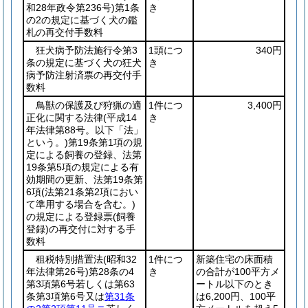
和28年政令第236号)
第1条
き
の2の規定に基づく犬の鑑
札の再交付手数料
狂犬病予防法施行令第3
1頭につ
340円
条の規定に基づく犬の狂犬
き
病予防注射済票の再交付手
数料
鳥獣の保護及び狩猟の適
1件につ
3,400円
正化に関する法律
(平成14
き
年法律第88号。以下「法」
という。)
第19条第1項の規
定による飼養の登録、法第
19条第5項の規定による有
効期間の更新、法第19条第
6項
(法第21条第2項におい
て準用する場合を含む。)
の規定による登録票
(飼養
登録)
の再交付に対する手
数料
租税特別措置法
(昭和32
1件につ
新築住宅の床面積
年法律第26号)
第28条の4
き
の合計が100平方メ
第3項第6号若しくは第63
ートル以下のとき
条第3項第6号又は
第31条
は6,200円、100平