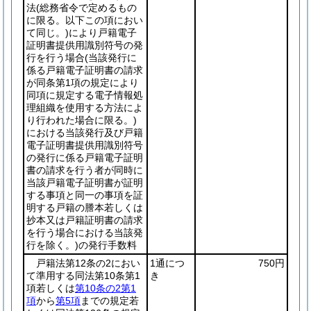
法
(総務省令で定めるもの
に限る。以下この項におい
て同じ。)
により戸籍電子
証明書提供用識別符号の発
行を行う場合
(当該発行に
係る戸籍電子証明書の請求
が同条第1項の規定により
同項に規定する電子情報処
理組織を使用する方法によ
り行われた場合に限る。)
における当該発行及び戸籍
電子証明書提供用識別符号
の発行に係る戸籍電子証明
書の請求を行う者が同時に
当該戸籍電子証明書が証明
する事項と同一の事項を証
明する戸籍の謄本若しくは
抄本又は戸籍証明書の請求
を行う場合における当該発
行を除く。)
の発行手数料
戸籍法第12条の2におい
1通につ
750円
て準用する同法第10条第1
き
項若しくは
第10条の2第1
項
から
第5項
までの規定若