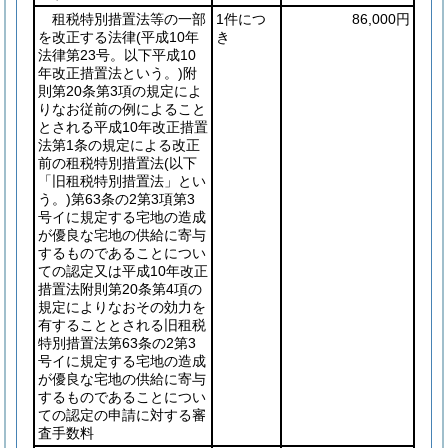
租税特別措置法等の一部
1件につ
86,000円
を改正する法律
(平成10年
き
法律第23号。以下平成10
年改正措置法という。)
附
則第20条第3項の規定によ
りなお従前の例によること
とされる平成10年改正措置
法第1条の規定による改正
前の租税特別措置法
(以下
「旧租税特別措置法」とい
う。)
第63条の2第3項第3
号イに規定する宅地の造成
が優良な宅地の供給に寄与
するものであることについ
ての認定又は平成10年改正
措置法附則第20条第4項の
規定によりなおその効力を
有することとされる旧租税
特別措置法第63条の2第3
号イに規定する宅地の造成
が優良な宅地の供給に寄与
するものであることについ
ての認定の申請に対する審
査手数料