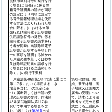
提供用識別符号の発行を行
う場合
(当該発行に係る除
籍電子証明書の請求が同項
の規定により同項に規定す
る電子情報処理組織を使用
する方法により行われた場
合に限る。)
における当該
発行及び除籍電子証明書提
供用識別符号の発行に係る
除籍電子証明書の請求を行
う者が同時に当該除籍電子
証明書が証明する事項と同
一の事項を証明する除かれ
た戸籍の謄本若しくは抄本
又は除籍証明書の請求を行
う場合における当該発行を
除く。)
の発行手数料
戸籍法第48条第1項
(同法
1通につ
350円
(婚姻、離
第117条において準用する
き
婚、養子縁組、養
場合を含む。)
の規定に基
子離縁又は認知の
づく届出若しくは申請の受
届出の受理につい
理の証明書の交付、同法第
て、請求により法
48条第2項
(同法第117条に
務省令で定める様
おいて準用する場合を含
式による上質紙を
む。)
若しくは
第26条
の規
用いる場合にあっ