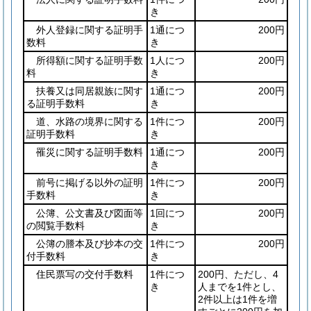
き
外人登録に関する証明手
1通につ
200円
数料
き
所得額に関する証明手数
1人につ
200円
料
き
扶養又は同居親族に関す
1通につ
200円
る証明手数料
き
道、水路の境界に関する
1件につ
200円
証明手数料
き
罹災に関する証明手数料
1通につ
200円
き
前号に掲げる以外の証明
1件につ
200円
手数料
き
公簿、公文書及び図面等
1回につ
200円
の閲覧手数料
き
公簿の謄本及び抄本の交
1件につ
200円
付手数料
き
住民票写の交付手数料
1件につ
200円、ただし、4
き
人までを1件とし、
2件以上は1件を増