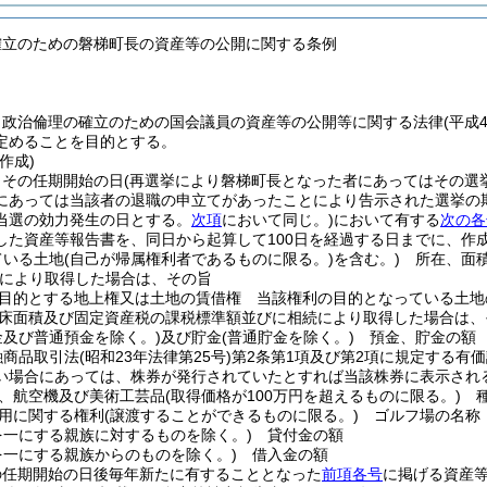
確立のための磐梯町長の資産等の公開に関する条例
、政治倫理の確立のための国会議員の資産等の公開等に関する法律
(平成
定めることを目的とする。
作成)
、その任期開始の日
(再選挙により磐梯町長となった者にあってはその選
にあっては当該者の退職の申立てがあったことにより告示された選挙の
当選の効力発生の日とする。
次項
において同じ。)
において有する
次の各
した資産等報告書を、同日から起算して100日を経過する日までに、作
ている土地
(自己が帰属権利者であるものに限る。)
を含む。)
所在、面積
により取得した場合は、その旨
目的とする地上権又は土地の賃借権 当該権利の目的となっている土地
床面積及び固定資産税の課税標準額並びに相続により取得した場合は、
金及び普通預金を除く。)
及び貯金
(普通貯金を除く。)
預金、貯金の額
融商品取引法
(昭和23年法律第25号)
第2条第1項及び第2項に規定する有価
い場合にあっては、株券が発行されていたとすれば当該株券に表示され
、航空機及び美術工芸品
(取得価格が100万円を超えるものに限る。)
種
用に関する権利
(譲渡することができるものに限る。)
ゴルフ場の名称
を一にする親族に対するものを除く。)
貸付金の額
を一にする親族からのものを除く。)
借入金の額
の任期開始の日後毎年新たに有することとなった
前項各号
に掲げる資産等