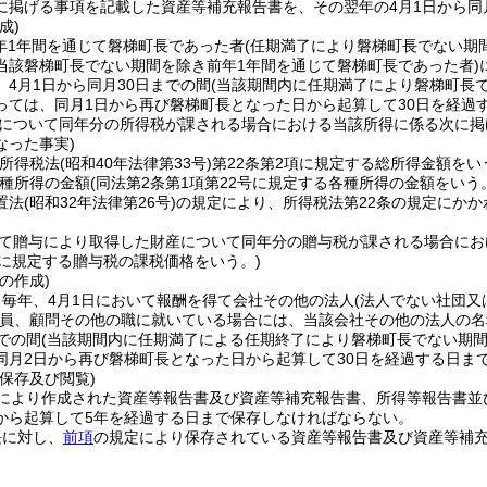
に掲げる事項を記載した資産等補充報告書を、その翌年の4月1日から同
成)
前年1年間を通じて磐梯町長であった者
(任期満了により磐梯町長でない期
当該磐梯町長でない期間を除き前年1年間を通じて磐梯町長であった者)
4月1日から同月30日までの間
(当該期間内に任期満了により磐梯町長
っては、同月1日から再び磐梯町長となった日から起算して30日を経過す
について同年分の所得税が課される場合における当該所得に係る次に掲
なった事実)
(所得税法
(昭和40年法律第33号)
第22条第2項に規定する総所得金額をい
種所得の金額
(同法第2条第1項第22号に規定する各種所得の金額をいう
置法
(昭和32年法律第26号)
の規定により、所得税法第22条の規定にか
て贈与により取得した財産について同年分の贈与税が課される場合にお
2に規定する贈与税の課税価格をいう。)
の作成)
毎年、4月1日において報酬を得て会社その他の法人
(法人でない社団
員、顧問その他の職に就いている場合には、当該会社その他の法人の名
での間
(当該期間内に任期満了による任期終了により磐梯町長でない期
同月2日から再び磐梯町長となった日から起算して30日を経過する日まで
保存及び閲覧)
により作成された資産等報告書及び資産等補充報告書、所得等報告書並
から起算して5年を経過する日まで保存しなければならない。
長に対し、
前項
の規定により保存されている資産等報告書及び資産等補