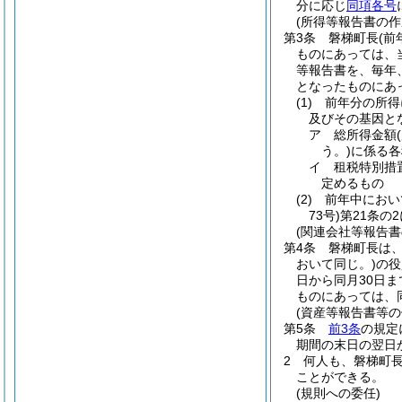
分に応じ
同項各号
(所得等報告書の作
第3条
磐梯町長
(
ものにあっては、
等報告書を、毎年、
となったものにあ
(1)
前年分の所得
及びその基因と
ア
総所得金額
う。)
に係る各
イ
租税特別措
定めるもの
(2)
前年中におい
73号)
第21条の
(関連会社等報告書
第4条
磐梯町長は、
おいて同じ。)
の役
日から同月30日ま
ものにあっては、
(資産等報告書等の
第5条
前3条
の規定
期間の末日の翌日
2
何人も、磐梯町
ことができる。
(規則への委任)