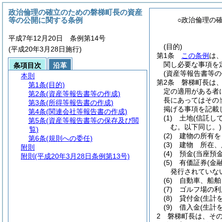
政治倫理の確立のための磐梯町長の資産
等の公開に関する条例
○政治倫理の
平成7年12月20日 条例第14号
(目的)
(平成20年3月28日施行)
第1条
この条例
は
関し必要な事項を
条項目次
沿革
(資産等報告書等の
本則
第2条
磐梯町長は
第1条
(目的)
定の適用がある者
第2条
(資産等報告書等の作成)
長にあってはその
第3条
(所得等報告書の作成)
掲げる事項を記載
第4条
(関連会社等報告書の作成)
(1)
土地
(信託し
第5条
(資産等報告書等の保存及び閲
む。以下同じ。)
覧)
(2)
建物の所有を
第6条
(規則への委任)
(3)
建物 所在、
附則
(4)
預金
(当座預
附則
(平成20年3月28日条例第13号)
(5)
有価証券
(金
発行されていな
(6)
自動車、船舶
(7)
ゴルフ場の利
(8)
貸付金
(生計
(9)
借入金
(生計
2
磐梯町長は、そ