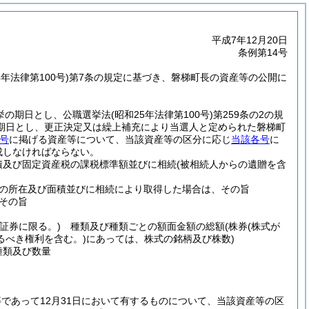
平成7年12月20日
条例第14号
4年法律第100号)
第7条の規定に基づき、磐梯町長の資産等の公開に
挙の期日とし、公職選挙法
(昭和25年法律第100号)
第259条の2の規
期日とし、更正決定又は繰上補充により当選人と定められた磐梯町
号
に掲げる資産等について、当該資産等の区分に応じ
当該各号
に
成しなければならない。
及び固定資産税の課税標準額並びに相続
(被相続人からの遺贈を含
の所在及び面積並びに相続により取得した場合は、その旨
その旨
証券に限る。)
種類及び種類ごとの額面金額の総額
(株券
(株式が
るべき権利を含む。)
にあっては、株式の銘柄及び株数)
類及び数量
であって12月31日において有するものについて、当該資産等の区