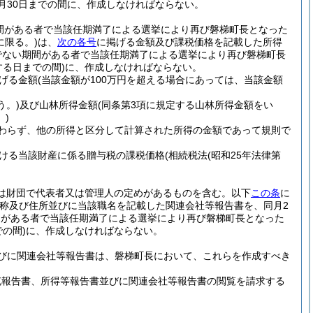
月30日までの間に、作成しなければならない。
間がある者で当該任期満了による選挙により再び磐梯町長となった
に限る。)
は、
次の各号
に掲げる金額及び課税価格を記載した所得
でない期間がある者で当該任期満了による選挙により再び磐梯町長
る日までの間)
に、作成しなければならない。
げる金額
(当該金額が100万円を超える場合にあっては、当該金額
う。)
及び山林所得金額
(同条第3項に規定する山林所得金額をい
。)
かわらず、他の所得と区分して計算された所得の金額であって規則で
ける当該財産に係る贈与税の課税価格
(相続税法
(昭和25年法律第
又は財団で代表者又は管理人の定めがあるものを含む。以下
この条
に
称及び住所並びに当該職名を記載した関連会社等報告書を、同月2
間がある者で当該任期満了による選挙により再び磐梯町長となった
の間)
に、作成しなければならない。
びに関連会社等報告書は、磐梯町長において、これらを作成すべき
充報告書、所得等報告書並びに関連会社等報告書の閲覧を請求する